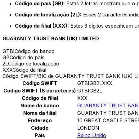
Código do país (GB):
Estas 2 letras mostram que o 
Código de localização (2L):
Esses 2 caracteres indi
Código da filial (XXX):
Estes 3 dígitos especificam u
GUARANTY TRUST BANK (UK) LIMITED
GTBI
Código do banco
GB
Código do país
2L
Código de localização
XXX
Código da filial
Código SWIFT/BIC de GUARANTY TRUST BANK (UK) L
Código SWIFT
GTBIGB2LXXX
Código SWIFT (8 caracteres)
GTBIGB2L
Código da filial
XXX
Nome do banco
GUARANTY TRUST BANK
Nome da filial
GUARANTY TRUST BANK
Endereço
10 GREAT CASTLE STRE
Cidade
LONDON
País
Reino Unido