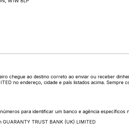
ON, W1W 8LP
eiro chegue ao destino correto ao enviar ou receber din
D no endereço, cidade e país listados acima. Sempre co
 números para identificar um banco e agência específicos
ntam GUARANTY TRUST BANK (UK) LIMITED