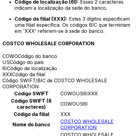
Código de localização (6I):
Esses 2 caracteres
indicam a localização da sede do banco.
Código da filial (XXX):
Estes 3 dígitos especificam
uma filial específica. Os códigos BIC que terminam
em 'XXX' referem-se à sede do banco.
COSTCO WHOLESALE CORPORATION
COWO
Código do banco
US
Código do país
6I
Código de localização
XXX
Código da filial
Código SWIFT/BIC de COSTCO WHOLESALE
CORPORATION
Código SWIFT
COWOUS6IXXX
Código SWIFT (8
COWOUS6I
caracteres)
Código da filial
XXX
COSTCO WHOLESALE
Nome do banco
CORPORATION
COSTCO WHOLESALE