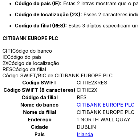
Código do país (IE):
Estas 2 letras mostram que o pa
Código de localização (2X):
Esses 2 caracteres indi
Código da filial (RES):
Estes 3 dígitos especificam u
CITIBANK EUROPE PLC
CITI
Código do banco
IE
Código do país
2X
Código de localização
RES
Código da filial
Código SWIFT/BIC de CITIBANK EUROPE PLC
Código SWIFT
CITIIE2XRES
Código SWIFT (8 caracteres)
CITIIE2X
Código da filial
RES
Nome do banco
CITIBANK EUROPE PLC
Nome da filial
CITIBANK EUROPE PLC
Endereço
1 NORTH WALL QUAY
Cidade
DUBLIN
País
Irlanda