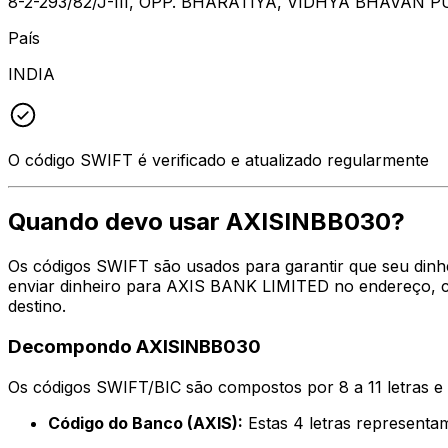
8-2-293/82/J-III, OPP. BHARATIYA, VIDHYA BHAVAN
País
INDIA
O código SWIFT é verificado e atualizado regularmente
Quando devo usar AXISINBB030?
Os códigos SWIFT são usados para garantir que seu dinh
enviar dinheiro para AXIS BANK LIMITED no endereço, ci
destino.
Decompondo AXISINBB030
Os códigos SWIFT/BIC são compostos por 8 a 11 letras e
Código do Banco (AXIS):
Estas 4 letras represen