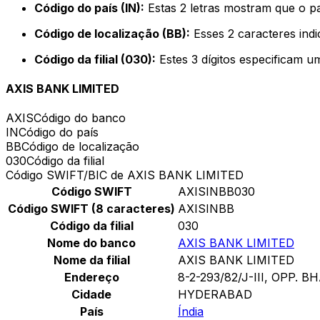
Código do país (IN):
Estas 2 letras mostram que o pa
Código de localização (BB):
Esses 2 caracteres indi
Código da filial (030):
Estes 3 dígitos especificam u
AXIS BANK LIMITED
AXIS
Código do banco
IN
Código do país
BB
Código de localização
030
Código da filial
Código SWIFT/BIC de AXIS BANK LIMITED
Código SWIFT
AXISINBB030
Código SWIFT (8 caracteres)
AXISINBB
Código da filial
030
Nome do banco
AXIS BANK LIMITED
Nome da filial
AXIS BANK LIMITED
Endereço
8-2-293/82/J-III, OPP. 
Cidade
HYDERABAD
País
Índia