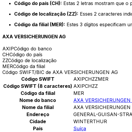
Código do país (CH):
Estas 2 letras mostram que o 
Código de localização (ZZ):
Esses 2 caracteres indi
Código da filial (MER):
Estes 3 dígitos especificam u
AXA VERSICHERUNGEN AG
AXIP
Código do banco
CH
Código do país
ZZ
Código de localização
MER
Código da filial
Código SWIFT/BIC de AXA VERSICHERUNGEN AG
Código SWIFT
AXIPCHZZMER
Código SWIFT (8 caracteres)
AXIPCHZZ
Código da filial
MER
Nome do banco
AXA VERSICHERUNGEN
Nome da filial
AXA VERSICHERUNGEN
Endereço
GENERAL-GUISAN-STRA
Cidade
WINTERTHUR
País
Suíça