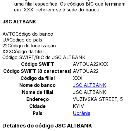
uma filial específica. Os códigos BIC que terminam
em 'XXX' referem-se à sede do banco.
JSC ALTBANK
AVTO
Código do banco
UA
Código do país
22
Código de localização
XXX
Código da filial
Código SWIFT/BIC de JSC ALTBANK
Código SWIFT
AVTOUA22XXX
Código SWIFT (8 caracteres)
AVTOUA22
Código da filial
XXX
Nome do banco
JSC ALTBANK
Nome da filial
JSC ALTBANK
Endereço
VUZIVSKA STREET, 5
Cidade
KYIV
País
Ucrânia
Detalhes do código JSC ALTBANK