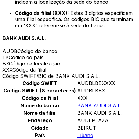
indicam a localização da sede do banco.
Código da filial (XXX):
Estes 3 dígitos especificam
uma filial específica. Os códigos BIC que terminam
em 'XXX' referem-se à sede do banco.
BANK AUDI S.A.L.
AUDB
Código do banco
LB
Código do país
BX
Código de localização
XXX
Código da filial
Código SWIFT/BIC de BANK AUDI S.A.L.
Código SWIFT
AUDBLBBXXXX
Código SWIFT (8 caracteres)
AUDBLBBX
Código da filial
XXX
Nome do banco
BANK AUDI S.A.L.
Nome da filial
BANK AUDI S.A.L.
Endereço
AUDI PLAZA
Cidade
BEIRUT
País
Líbano