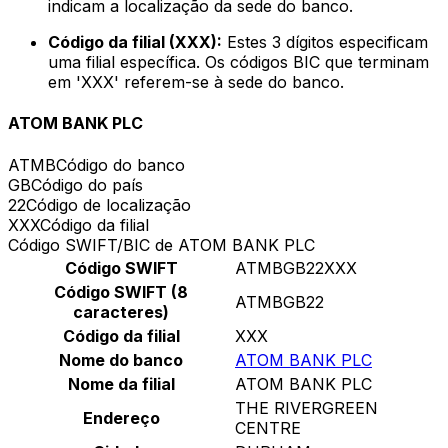
indicam a localização da sede do banco.
Código da filial (XXX):
Estes 3 dígitos especificam
uma filial específica. Os códigos BIC que terminam
em 'XXX' referem-se à sede do banco.
ATOM BANK PLC
ATMB
Código do banco
GB
Código do país
22
Código de localização
XXX
Código da filial
Código SWIFT/BIC de ATOM BANK PLC
Código SWIFT
ATMBGB22XXX
Código SWIFT (8
ATMBGB22
caracteres)
Código da filial
XXX
Nome do banco
ATOM BANK PLC
Nome da filial
ATOM BANK PLC
THE RIVERGREEN
Endereço
CENTRE