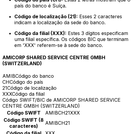
país do banco é Suíça.
Código de localização (21):
Esses 2 caracteres
indicam a localização da sede do banco.
Código da filial (XXX):
Estes 3 dígitos especificam
uma filial específica. Os códigos BIC que terminam
em 'XXX' referem-se à sede do banco.
AMICORP SHARED SERVICE CENTRE GMBH
(SWITZERLAND)
AMIB
Código do banco
CH
Código do país
21
Código de localização
XXX
Código da filial
Código SWIFT/BIC de AMICORP SHARED SERVICE
CENTRE GMBH (SWITZERLAND)
Código SWIFT
AMIBCH21XXX
Código SWIFT (8
AMIBCH21
caracteres)
Código da filial
XXX