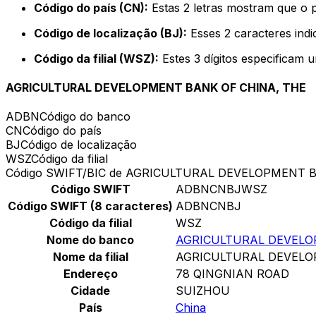
Código do país (CN):
Estas 2 letras mostram que o 
Código de localização (BJ):
Esses 2 caracteres indi
Código da filial (WSZ):
Estes 3 dígitos especificam 
AGRICULTURAL DEVELOPMENT BANK OF CHINA, THE
ADBN
Código do banco
CN
Código do país
BJ
Código de localização
WSZ
Código da filial
Código SWIFT/BIC de AGRICULTURAL DEVELOPMENT 
Código SWIFT
ADBNCNBJWSZ
Código SWIFT (8 caracteres)
ADBNCNBJ
Código da filial
WSZ
Nome do banco
AGRICULTURAL DEVELO
Nome da filial
AGRICULTURAL DEVELO
Endereço
78 QINGNIAN ROAD
Cidade
SUIZHOU
País
China