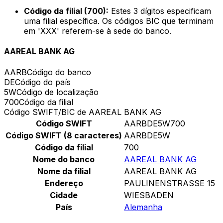
Código da filial (700):
Estes 3 dígitos especificam
uma filial específica. Os códigos BIC que terminam
em 'XXX' referem-se à sede do banco.
AAREAL BANK AG
AARB
Código do banco
DE
Código do país
5W
Código de localização
700
Código da filial
Código SWIFT/BIC de AAREAL BANK AG
Código SWIFT
AARBDE5W700
Código SWIFT (8 caracteres)
AARBDE5W
Código da filial
700
Nome do banco
AAREAL BANK AG
Nome da filial
AAREAL BANK AG
Endereço
PAULINENSTRASSE 15
Cidade
WIESBADEN
País
Alemanha