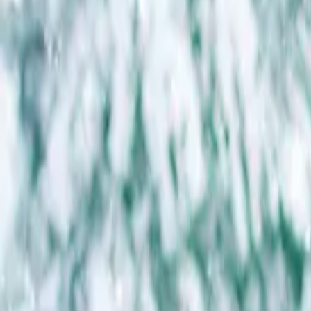
Pessoal
Corporativo
Plataforma
Iniciar sessão
Registar
Iniciar sessão
Registar
Home