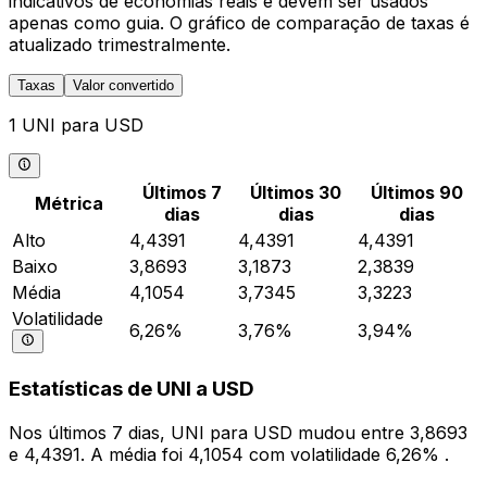
indicativos de economias reais e devem ser usados
apenas como guia. O gráfico de comparação de taxas é
atualizado trimestralmente.
Taxas
Valor convertido
1 UNI para USD
Últimos 7
Últimos 30
Últimos 90
Métrica
dias
dias
dias
Alto
4,4391
4,4391
4,4391
Baixo
3,8693
3,1873
2,3839
Média
4,1054
3,7345
3,3223
Volatilidade
6,26%
3,76%
3,94%
Estatísticas de UNI a USD
Nos últimos 7 dias, UNI para USD mudou entre 3,8693
e 4,4391. A média foi 4,1054 com volatilidade 6,26% .