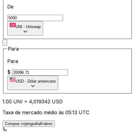
De
UNI
-
Uniswap
Para
Para
$
USD
-
Dólar americano
1.00
UNI
=
4,
019342
USD
Taxa de mercado médio às 05:13 UTC
Comprar criptografiaKraken