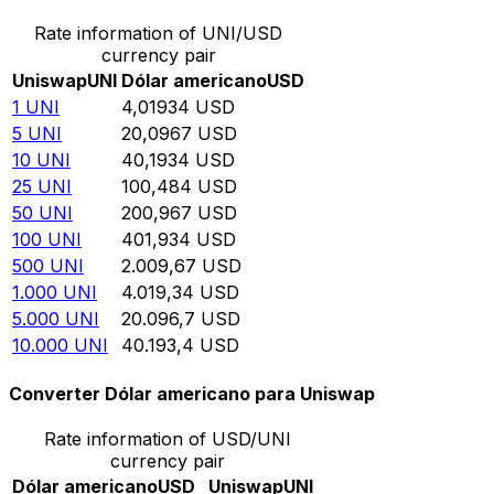
Rate information of UNI/USD
currency pair
Uniswap
UNI
Dólar americano
USD
1
UNI
4,01934
USD
5
UNI
20,0967
USD
10
UNI
40,1934
USD
25
UNI
100,484
USD
50
UNI
200,967
USD
100
UNI
401,934
USD
500
UNI
2.009,67
USD
1.000
UNI
4.019,34
USD
5.000
UNI
20.096,7
USD
10.000
UNI
40.193,4
USD
Converter Dólar americano para Uniswap
Rate information of USD/UNI
currency pair
Dólar americano
USD
Uniswap
UNI