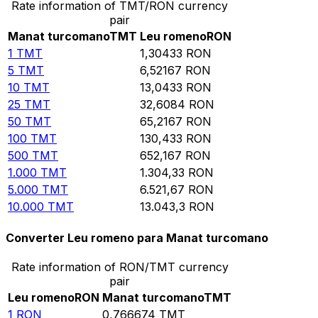
Rate information of TMT/RON currency
pair
Manat turcomano
TMT
Leu romeno
RON
1
TMT
1,30433
RON
5
TMT
6,52167
RON
10
TMT
13,0433
RON
25
TMT
32,6084
RON
50
TMT
65,2167
RON
100
TMT
130,433
RON
500
TMT
652,167
RON
1.000
TMT
1.304,33
RON
5.000
TMT
6.521,67
RON
10.000
TMT
13.043,3
RON
Converter Leu romeno para Manat turcomano
Rate information of RON/TMT currency
pair
Leu romeno
RON
Manat turcomano
TMT
1
RON
0,766674
TMT