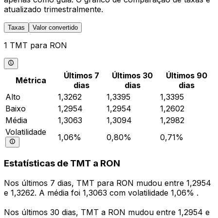
atualizado trimestralmente.
Taxas
Valor convertido
1 TMT para RON
Últimos 7
Últimos 30
Últimos 90
Métrica
dias
dias
dias
Alto
1,3262
1,3395
1,3395
Baixo
1,2954
1,2954
1,2602
Média
1,3063
1,3094
1,2982
Volatilidade
1,06%
0,80%
0,71%
Estatísticas de TMT a RON
Nos últimos 7 dias, TMT para RON mudou entre 1,2954
e 1,3262. A média foi 1,3063 com volatilidade 1,06% .
Nos últimos 30 dias, TMT a RON mudou entre 1,2954 e