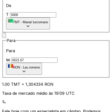
De
T
TMT
-
Manat turcomano
Para
Para
lei
RON
-
Leu romeno
1.00
TMT
=
1,
304334
RON
Taxa de mercado médio às 19:09 UTC
Fale hoje com um especialista em câmbio.
Podemos