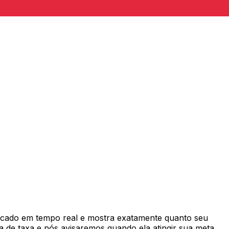
cado em tempo real e mostra exatamente quanto seu
 de taxa e nós avisaremos quando ela atingir sua meta.