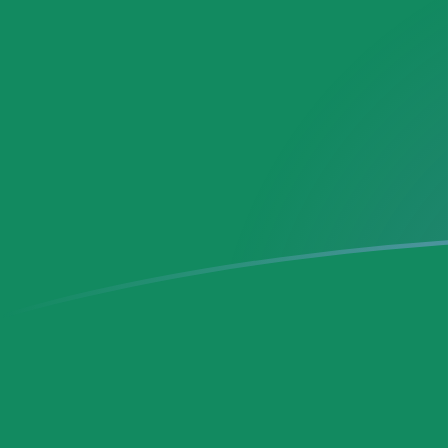
Taxas de câmbio de SEK para MXN h
Converter Coroa sueca para Peso mexicano
Rate information of SEK/MXN currency
pair
Coroa sueca
SEK
Peso mexicano
MXN
1
SEK
1,80782
MXN
5
SEK
9,03912
MXN
10
SEK
18,0782
MXN
25
SEK
45,1956
MXN
50
SEK
90,3912
MXN
100
SEK
180,782
MXN
500
SEK
903,912
MXN
1.000
SEK
1.807,82
MXN
5.000
SEK
9.039,12
MXN
10.000
SEK
18.078,2
MXN