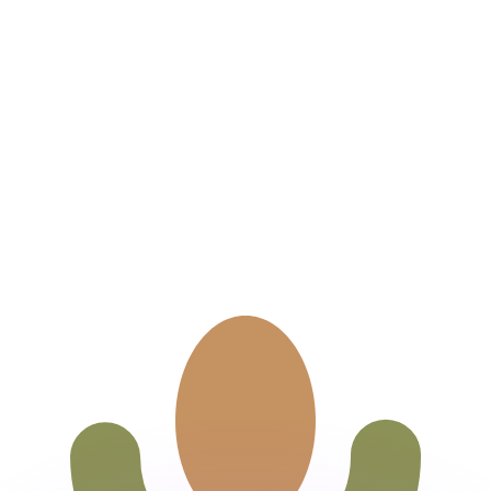
ar taxas concorrentes.
so é apenas para fins informativos. Você não pagará essa
r com a Xe?