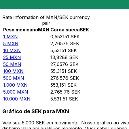
Converter Peso mexicano para Coroa sueca
Rate information of MXN/SEK currency
pair
Peso mexicano
MXN
Coroa sueca
SEK
1
MXN
0,553151
SEK
5
MXN
2,76576
SEK
10
MXN
5,53151
SEK
25
MXN
13,8288
SEK
50
MXN
27,6576
SEK
100
MXN
55,3151
SEK
500
MXN
276,576
SEK
1.000
MXN
553,151
SEK
5.000
MXN
2.765,76
SEK
10.000
MXN
5.531,51
SEK
Gráfico de SEK para MXN
Veja seu 5.000 SEK em movimento. Nosso gráfico ao vi
dinheiro valia em qualquer momento. Quer saber quando a