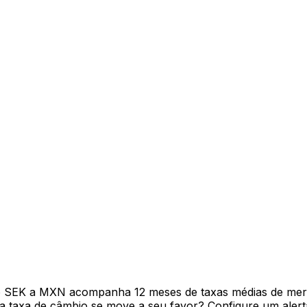
vo SEK a MXN acompanha 12 meses de taxas médias de mer
 taxa de câmbio se move a seu favor? Configure um alerta