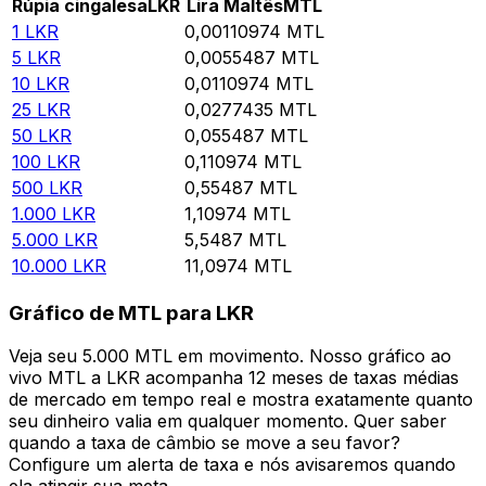
Rúpia cingalesa
LKR
Lira Maltês
MTL
1
LKR
0,00110974
MTL
5
LKR
0,0055487
MTL
10
LKR
0,0110974
MTL
25
LKR
0,0277435
MTL
50
LKR
0,055487
MTL
100
LKR
0,110974
MTL
500
LKR
0,55487
MTL
1.000
LKR
1,10974
MTL
5.000
LKR
5,5487
MTL
10.000
LKR
11,0974
MTL
Gráfico de MTL para LKR
Veja seu 5.000 MTL em movimento. Nosso gráfico ao
vivo MTL a LKR acompanha 12 meses de taxas médias
de mercado em tempo real e mostra exatamente quanto
seu dinheiro valia em qualquer momento. Quer saber
quando a taxa de câmbio se move a seu favor?
Configure um alerta de taxa e nós avisaremos quando