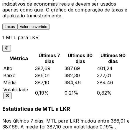
indicativos de economias reais e devem ser usados
apenas como guia. O gráfico de comparação de taxas é
atualizado trimestralmente.
Taxas
Valor convertido
1 MTL para LKR
Últimos 7
Últimos 30
Últimos 90
Métrica
dias
dias
dias
Alto
387,69
387,69
401,24
Baixo
386,01
382,30
377,01
Média
387,10
384,46
384,46
Volatilidade
0,19%
0,21%
0,82%
Estatísticas de MTL a LKR
Nos últimos 7 dias, MTL para LKR mudou entre 386,01 e
387,69. A média foi 387,10 com volatilidade 0,19% .