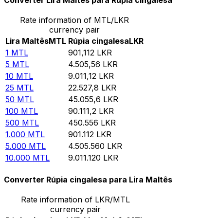
Converter Lira Maltês para Rúpia cingalesa
Rate information of MTL/LKR
currency pair
Lira Maltês
MTL
Rúpia cingalesa
LKR
1
MTL
901,112
LKR
5
MTL
4.505,56
LKR
10
MTL
9.011,12
LKR
25
MTL
22.527,8
LKR
50
MTL
45.055,6
LKR
100
MTL
90.111,2
LKR
500
MTL
450.556
LKR
1.000
MTL
901.112
LKR
5.000
MTL
4.505.560
LKR
10.000
MTL
9.011.120
LKR
Converter Rúpia cingalesa para Lira Maltês
Rate information of LKR/MTL
currency pair