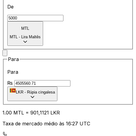
De
MTL
MTL
-
Lira Maltês
Para
Para
₨
LKR
-
Rúpia cingalesa
1.00
MTL
=
90
1,1121
LKR
Taxa de mercado médio às 16:27 UTC