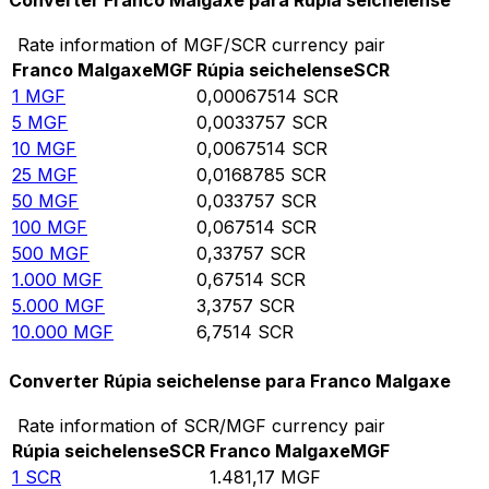
Converter Franco Malgaxe para Rúpia seichelense
Rate information of MGF/SCR currency pair
Franco Malgaxe
MGF
Rúpia seichelense
SCR
1
MGF
0,00067514
SCR
5
MGF
0,0033757
SCR
10
MGF
0,0067514
SCR
25
MGF
0,0168785
SCR
50
MGF
0,033757
SCR
100
MGF
0,067514
SCR
500
MGF
0,33757
SCR
1.000
MGF
0,67514
SCR
5.000
MGF
3,3757
SCR
10.000
MGF
6,7514
SCR
Converter Rúpia seichelense para Franco Malgaxe
Rate information of SCR/MGF currency pair
Rúpia seichelense
SCR
Franco Malgaxe
MGF
1
SCR
1.481,17
MGF