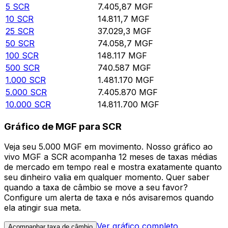
5
SCR
7.405,87
MGF
10
SCR
14.811,7
MGF
25
SCR
37.029,3
MGF
50
SCR
74.058,7
MGF
100
SCR
148.117
MGF
500
SCR
740.587
MGF
1.000
SCR
1.481.170
MGF
5.000
SCR
7.405.870
MGF
10.000
SCR
14.811.700
MGF
Gráfico de MGF para SCR
Veja seu 5.000 MGF em movimento. Nosso gráfico ao
vivo MGF a SCR acompanha 12 meses de taxas médias
de mercado em tempo real e mostra exatamente quanto
seu dinheiro valia em qualquer momento. Quer saber
quando a taxa de câmbio se move a seu favor?
Configure um alerta de taxa e nós avisaremos quando
ela atingir sua meta.
Ver gráfico completo
Acompanhar taxa de câmbio