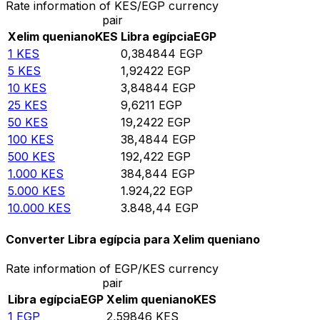
Rate information of KES/EGP currency
pair
Xelim queniano
KES
Libra egípcia
EGP
1
KES
0,384844
EGP
5
KES
1,92422
EGP
10
KES
3,84844
EGP
25
KES
9,6211
EGP
50
KES
19,2422
EGP
100
KES
38,4844
EGP
500
KES
192,422
EGP
1.000
KES
384,844
EGP
5.000
KES
1.924,22
EGP
10.000
KES
3.848,44
EGP
Converter Libra egípcia para Xelim queniano
Rate information of EGP/KES currency
pair
Libra egípcia
EGP
Xelim queniano
KES
1
EGP
2,59846
KES