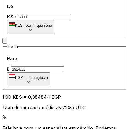
De
KSh
KES
-
Xelim queniano
Para
Para
£
EGP
-
Libra egípcia
1.00
KES
=
0,
384844
EGP
Taxa de mercado médio às 22:25 UTC
Fale hoje com um especialista em câmbio.
Podemos