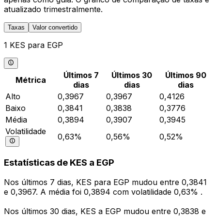
atualizado trimestralmente.
Taxas
Valor convertido
1 KES para EGP
Últimos 7
Últimos 30
Últimos 90
Métrica
dias
dias
dias
Alto
0,3967
0,3967
0,4126
Baixo
0,3841
0,3838
0,3776
Média
0,3894
0,3907
0,3945
Volatilidade
0,63%
0,56%
0,52%
Estatísticas de KES a EGP
Nos últimos 7 dias, KES para EGP mudou entre 0,3841
e 0,3967. A média foi 0,3894 com volatilidade 0,63% .
Nos últimos 30 dias, KES a EGP mudou entre 0,3838 e