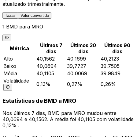
atualizado trimestralmente.
Taxas
Valor convertido
1 BMD para MRO
Últimos 7
Últimos 30
Últimos 90
Métrica
dias
dias
dias
Alto
40,1562
40,1699
40,2123
Baixo
40,0694
39,7727
39,7505
Média
40,1105
40,0069
39,9849
Volatilidade
0,13%
0,27%
0,26%
Estatísticas de BMD a MRO
Nos últimos 7 dias, BMD para MRO mudou entre
40,0694 e 40,1562. A média foi 40,1105 com volatilidade
0,13% .