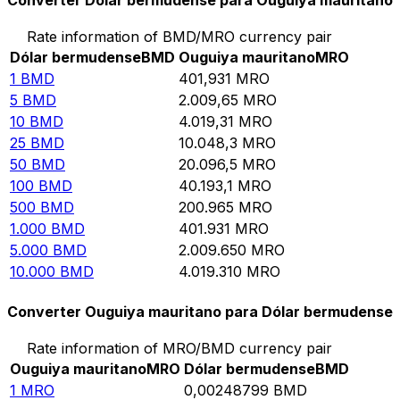
Converter Dólar bermudense para Ouguiya mauritano
Rate information of BMD/MRO currency pair
Dólar bermudense
BMD
Ouguiya mauritano
MRO
1
BMD
401,931
MRO
5
BMD
2.009,65
MRO
10
BMD
4.019,31
MRO
25
BMD
10.048,3
MRO
50
BMD
20.096,5
MRO
100
BMD
40.193,1
MRO
500
BMD
200.965
MRO
1.000
BMD
401.931
MRO
5.000
BMD
2.009.650
MRO
10.000
BMD
4.019.310
MRO
Converter Ouguiya mauritano para Dólar bermudense
Rate information of MRO/BMD currency pair
Ouguiya mauritano
MRO
Dólar bermudense
BMD
1
MRO
0,00248799
BMD