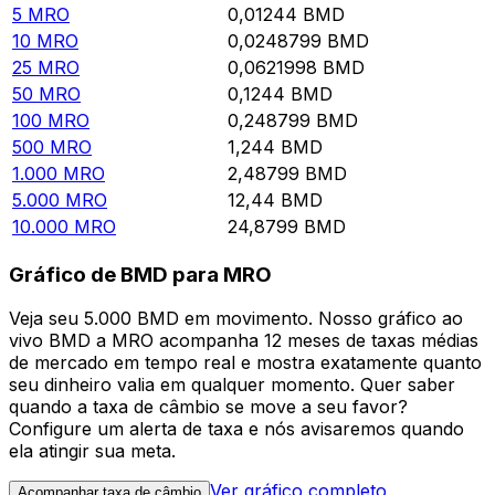
5
MRO
0,01244
BMD
10
MRO
0,0248799
BMD
25
MRO
0,0621998
BMD
50
MRO
0,1244
BMD
100
MRO
0,248799
BMD
500
MRO
1,244
BMD
1.000
MRO
2,48799
BMD
5.000
MRO
12,44
BMD
10.000
MRO
24,8799
BMD
Gráfico de BMD para MRO
Veja seu 5.000 BMD em movimento. Nosso gráfico ao
vivo BMD a MRO acompanha 12 meses de taxas médias
de mercado em tempo real e mostra exatamente quanto
seu dinheiro valia em qualquer momento. Quer saber
quando a taxa de câmbio se move a seu favor?
Configure um alerta de taxa e nós avisaremos quando
ela atingir sua meta.
Ver gráfico completo
Acompanhar taxa de câmbio