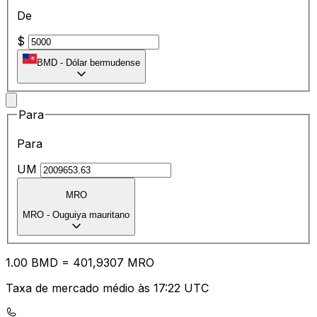
De
$
BMD
-
Dólar bermudense
Para
Para
UM
MRO
MRO
-
Ouguiya mauritano
1.00
BMD
=
40
1,9307
MRO
Taxa de mercado médio às 17:22 UTC