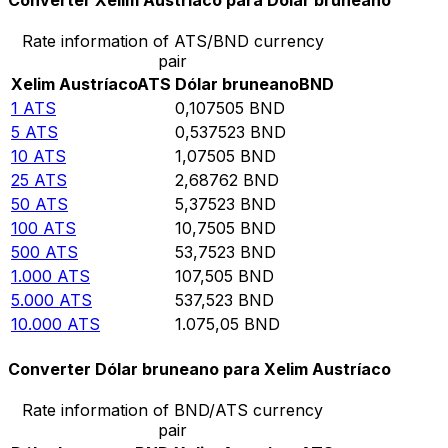
Converter Xelim Austríaco para Dólar bruneano
Rate information of ATS/BND currency
pair
Xelim Austríaco
ATS
Dólar bruneano
BND
1
ATS
0,107505
BND
5
ATS
0,537523
BND
10
ATS
1,07505
BND
25
ATS
2,68762
BND
50
ATS
5,37523
BND
100
ATS
10,7505
BND
500
ATS
53,7523
BND
1.000
ATS
107,505
BND
5.000
ATS
537,523
BND
10.000
ATS
1.075,05
BND
Converter Dólar bruneano para Xelim Austríaco
Rate information of BND/ATS currency
pair