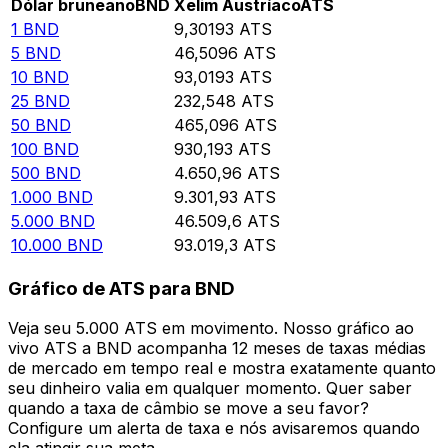
Dólar bruneano
BND
Xelim Austríaco
ATS
1
BND
9,30193
ATS
5
BND
46,5096
ATS
10
BND
93,0193
ATS
25
BND
232,548
ATS
50
BND
465,096
ATS
100
BND
930,193
ATS
500
BND
4.650,96
ATS
1.000
BND
9.301,93
ATS
5.000
BND
46.509,6
ATS
10.000
BND
93.019,3
ATS
Gráfico de ATS para BND
Veja seu 5.000 ATS em movimento. Nosso gráfico ao
vivo ATS a BND acompanha 12 meses de taxas médias
de mercado em tempo real e mostra exatamente quanto
seu dinheiro valia em qualquer momento. Quer saber
quando a taxa de câmbio se move a seu favor?
Configure um alerta de taxa e nós avisaremos quando