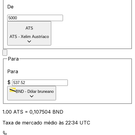
De
ATS
ATS
-
Xelim Austríaco
Para
Para
$
BND
-
Dólar bruneano
1.00
ATS
=
0,
107504
BND
Taxa de mercado médio às 22:34 UTC