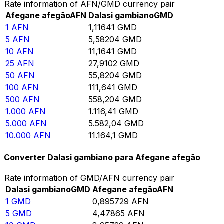
Rate information of AFN/GMD currency pair
Afegane afegão
AFN
Dalasi gambiano
GMD
1
AFN
1,11641
GMD
5
AFN
5,58204
GMD
10
AFN
11,1641
GMD
25
AFN
27,9102
GMD
50
AFN
55,8204
GMD
100
AFN
111,641
GMD
500
AFN
558,204
GMD
1.000
AFN
1.116,41
GMD
5.000
AFN
5.582,04
GMD
10.000
AFN
11.164,1
GMD
Converter Dalasi gambiano para Afegane afegão
Rate information of GMD/AFN currency pair
Dalasi gambiano
GMD
Afegane afegão
AFN
1
GMD
0,895729
AFN
5
GMD
4,47865
AFN