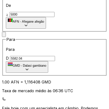
De
؋
AFN
-
Afegane afegão
Para
Para
D
GMD
-
Dalasi gambiano
1.00
AFN
=
1,
116408
GMD
Taxa de mercado médio às 06:36 UTC
Fale hoje com um especialista em câmbio.
Podemos