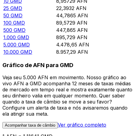
10
GMD
8,95729
AFN
25
GMD
22,3932
AFN
50
GMD
44,7865
AFN
100
GMD
89,5729
AFN
500
GMD
447,865
AFN
1.000
GMD
895,729
AFN
5.000
GMD
4.478,65
AFN
10.000
GMD
8.957,29
AFN
Gráfico de AFN para GMD
Veja seu 5.000 AFN em movimento. Nosso gráfico ao
vivo AFN a GMD acompanha 12 meses de taxas médias
de mercado em tempo real e mostra exatamente quanto
seu dinheiro valia em qualquer momento. Quer saber
quando a taxa de câmbio se move a seu favor?
Configure um alerta de taxa e nós avisaremos quando
ela atingir sua meta.
Ver gráfico completo
Acompanhar taxa de câmbio