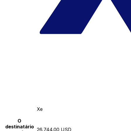
Xe
O
destinatário
26,744.00 USD