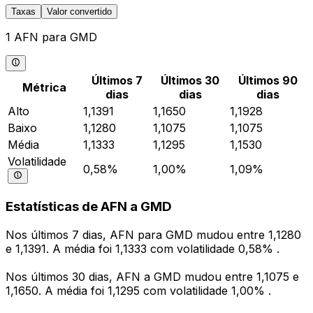
Taxas
Valor convertido
1 AFN para GMD
Últimos 7
Últimos 30
Últimos 90
Métrica
dias
dias
dias
Alto
1,1391
1,1650
1,1928
Baixo
1,1280
1,1075
1,1075
Média
1,1333
1,1295
1,1530
Volatilidade
0,58%
1,00%
1,09%
Estatísticas de AFN a GMD
Nos últimos 7 dias, AFN para GMD mudou entre 1,1280
e 1,1391. A média foi 1,1333 com volatilidade 0,58% .
Nos últimos 30 dias, AFN a GMD mudou entre 1,1075 e
1,1650. A média foi 1,1295 com volatilidade 1,00% .