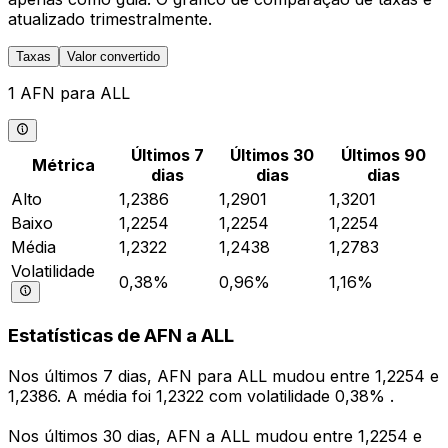
atualizado trimestralmente.
Taxas
Valor convertido
1 AFN para ALL
Últimos 7
Últimos 30
Últimos 90
Métrica
dias
dias
dias
Alto
1,2386
1,2901
1,3201
Baixo
1,2254
1,2254
1,2254
Média
1,2322
1,2438
1,2783
Volatilidade
0,38%
0,96%
1,16%
Estatísticas de AFN a ALL
Nos últimos 7 dias, AFN para ALL mudou entre 1,2254 e
1,2386. A média foi 1,2322 com volatilidade 0,38% .
Nos últimos 30 dias, AFN a ALL mudou entre 1,2254 e