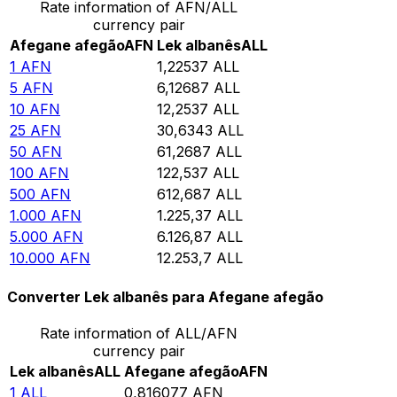
Rate information of AFN/ALL
currency pair
Afegane afegão
AFN
Lek albanês
ALL
1
AFN
1,22537
ALL
5
AFN
6,12687
ALL
10
AFN
12,2537
ALL
25
AFN
30,6343
ALL
50
AFN
61,2687
ALL
100
AFN
122,537
ALL
500
AFN
612,687
ALL
1.000
AFN
1.225,37
ALL
5.000
AFN
6.126,87
ALL
10.000
AFN
12.253,7
ALL
Converter Lek albanês para Afegane afegão
Rate information of ALL/AFN
currency pair
Lek albanês
ALL
Afegane afegão
AFN
1
ALL
0,816077
AFN