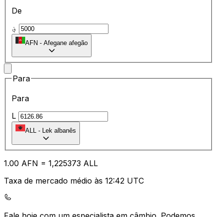
De
؋
AFN
-
Afegane afegão
Para
Para
L
ALL
-
Lek albanês
1.00
AFN
=
1,
225373
ALL
Taxa de mercado médio às 12:42 UTC
Fale hoje com um especialista em câmbio.
Podemos