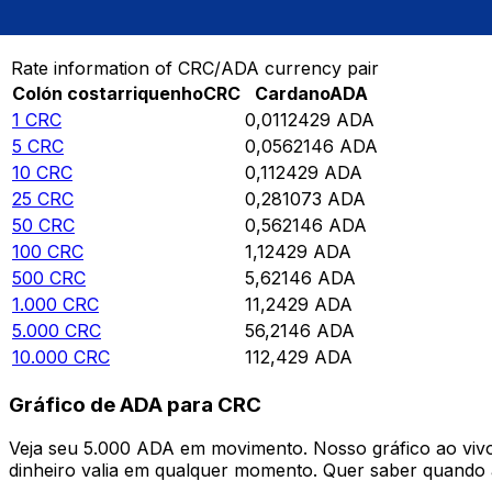
Converter Colón costarriquenho para Cardano
Rate information of CRC/ADA currency pair
Colón costarriquenho
CRC
Cardano
ADA
1
CRC
0,0112429
ADA
5
CRC
0,0562146
ADA
10
CRC
0,112429
ADA
25
CRC
0,281073
ADA
50
CRC
0,562146
ADA
100
CRC
1,12429
ADA
500
CRC
5,62146
ADA
1.000
CRC
11,2429
ADA
5.000
CRC
56,2146
ADA
10.000
CRC
112,429
ADA
Gráfico de ADA para CRC
Veja seu 5.000 ADA em movimento. Nosso gráfico ao vi
dinheiro valia em qualquer momento. Quer saber quando a