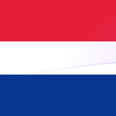
Taxas de câmbio de ADA para CRC ho
Converter Cardano para Colón costarriquenho
Rate information of ADA/CRC currency
pair
Cardano
ADA
Colón costarriquenho
CRC
1
ADA
88,9449
CRC
5
ADA
444,725
CRC
10
ADA
889,449
CRC
25
ADA
2.223,62
CRC
50
ADA
4.447,25
CRC
100
ADA
8.894,49
CRC
500
ADA
44.472,5
CRC
1.000
ADA
88.944,9
CRC
5.000
ADA
444.725
CRC
10.000
ADA
889.449
CRC