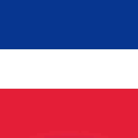
ar taxas concorrentes.
so é apenas para fins informativos. Você não pagará essa
r com a Xe?