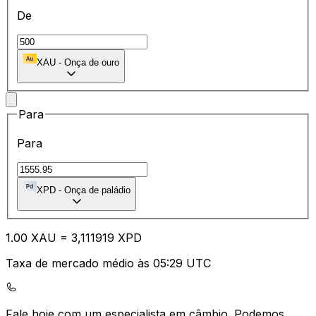
De
XAU
-
Onça de ouro
Para
Para
XPD
-
Onça de paládio
1.00
XAU
=
3,
111919
XPD
Taxa de mercado médio às 05:29 UTC
Fale hoje com um especialista em câmbio.
Podemos