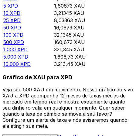
5
XPD
1,60673
XAU
10
XPD
3,21345
XAU
25
XPD
8,03363
XAU
50
XPD
16,0673
XAU
100
XPD
32,1345
XAU
500
XPD
160,673
XAU
1.000
XPD
321,345
XAU
5.000
XPD
1.606,73
XAU
10.000
XPD
3.213,45
XAU
Gráfico de XAU para XPD
Veja seu 500 XAU em movimento. Nosso gráfico ao vivo
XAU a XPD acompanha 12 meses de taxas médias de
mercado em tempo real e mostra exatamente quanto
seu dinheiro valia em qualquer momento. Quer saber
quando a taxa de câmbio se move a seu favor?
Configure um alerta de taxa e nós avisaremos quando
ela atingir sua meta.