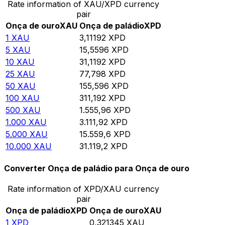
Rate information of XAU/XPD currency
pair
Onça de ouro
XAU
Onça de paládio
XPD
1
XAU
3,11192
XPD
5
XAU
15,5596
XPD
10
XAU
31,1192
XPD
25
XAU
77,798
XPD
50
XAU
155,596
XPD
100
XAU
311,192
XPD
500
XAU
1.555,96
XPD
1.000
XAU
3.111,92
XPD
5.000
XAU
15.559,6
XPD
10.000
XAU
31.119,2
XPD
Converter Onça de paládio para Onça de ouro
Rate information of XPD/XAU currency
pair
Onça de paládio
XPD
Onça de ouro
XAU
1
XPD
0,321345
XAU