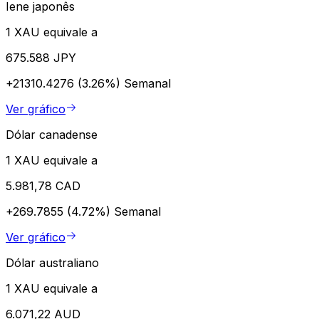
Iene japonês
1 XAU equivale a
675.588 JPY
+21310.4276 (3.26%)
Semanal
Ver gráfico
Dólar canadense
1 XAU equivale a
5.981,78 CAD
+269.7855 (4.72%)
Semanal
Ver gráfico
Dólar australiano
1 XAU equivale a
6.071,22 AUD