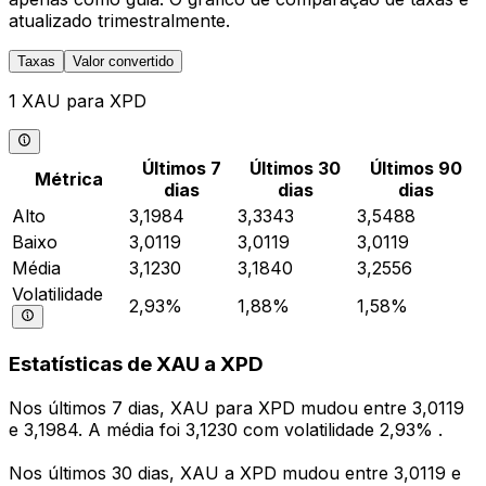
atualizado trimestralmente.
Taxas
Valor convertido
1 XAU para XPD
Últimos 7
Últimos 30
Últimos 90
Métrica
dias
dias
dias
Alto
3,1984
3,3343
3,5488
Baixo
3,0119
3,0119
3,0119
Média
3,1230
3,1840
3,2556
Volatilidade
2,93%
1,88%
1,58%
Estatísticas de XAU a XPD
Nos últimos 7 dias, XAU para XPD mudou entre 3,0119
e 3,1984. A média foi 3,1230 com volatilidade 2,93% .
Nos últimos 30 dias, XAU a XPD mudou entre 3,0119 e