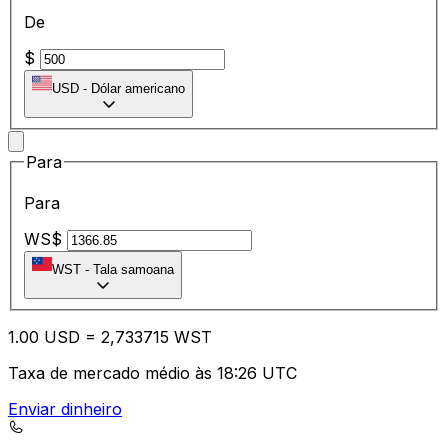
De
$
USD
-
Dólar americano
Para
Para
WS$
WST
-
Tala samoana
1.00
USD
=
2,
733715
WST
Taxa de mercado médio às 18:26 UTC
Enviar dinheiro