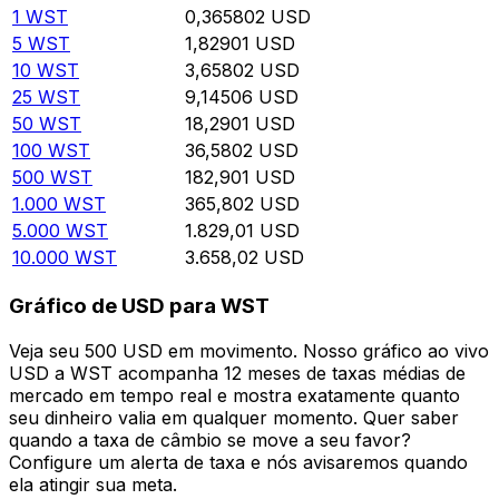
1
WST
0,365802
USD
5
WST
1,82901
USD
10
WST
3,65802
USD
25
WST
9,14506
USD
50
WST
18,2901
USD
100
WST
36,5802
USD
500
WST
182,901
USD
1.000
WST
365,802
USD
5.000
WST
1.829,01
USD
10.000
WST
3.658,02
USD
Gráfico de USD para WST
Veja seu 500 USD em movimento. Nosso gráfico ao vivo
USD a WST acompanha 12 meses de taxas médias de
mercado em tempo real e mostra exatamente quanto
seu dinheiro valia em qualquer momento. Quer saber
quando a taxa de câmbio se move a seu favor?
Configure um alerta de taxa e nós avisaremos quando
ela atingir sua meta.