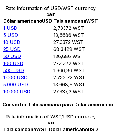
Rate information of USD/WST currency
pair
Dólar americano
USD
Tala samoana
WST
1
USD
2,73372
WST
5
USD
13,6686
WST
10
USD
27,3372
WST
25
USD
68,3429
WST
50
USD
136,686
WST
100
USD
273,372
WST
500
USD
1.366,86
WST
1.000
USD
2.733,72
WST
5.000
USD
13.668,6
WST
10.000
USD
27.337,2
WST
Converter Tala samoana para Dólar americano
Rate information of WST/USD currency
pair
Tala samoana
WST
Dólar americano
USD