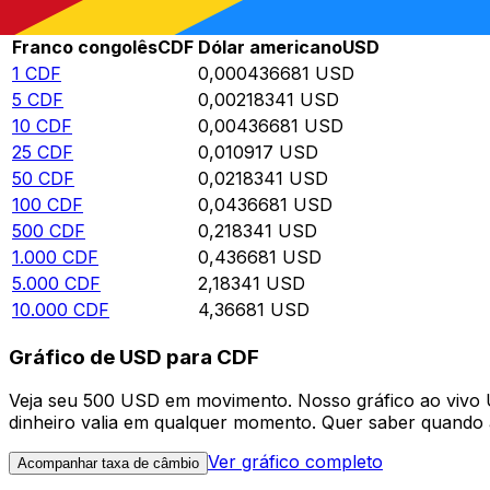
Rate information of CDF/USD currency pair
Franco congolês
CDF
Dólar americano
USD
1
CDF
0,000436681
USD
5
CDF
0,00218341
USD
10
CDF
0,00436681
USD
25
CDF
0,010917
USD
50
CDF
0,0218341
USD
100
CDF
0,0436681
USD
500
CDF
0,218341
USD
1.000
CDF
0,436681
USD
5.000
CDF
2,18341
USD
10.000
CDF
4,36681
USD
Gráfico de USD para CDF
Veja seu 500 USD em movimento. Nosso gráfico ao vivo
dinheiro valia em qualquer momento. Quer saber quando a
Ver gráfico completo
Acompanhar taxa de câmbio