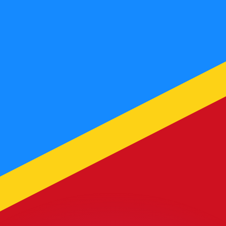
ar taxas concorrentes.
so é apenas para fins informativos. Você não pagará essa
r com a Xe?