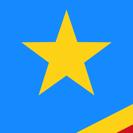
FC
CDF
-
Franco congolês
1.00
USD
=
2.28
9,
CDF
Taxa de mercado médio às 15:26 UTC
Fale hoje com um especialista em câmbio.
Podemos super
Agendar chamada
Usamos a taxa de mercado médio no nosso Conversor. Is
Você sabia que é possível enviar dinheiro para o exterio
Inscreva-se hoje