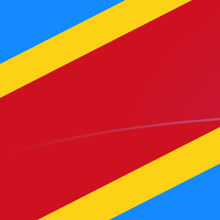
Taxas de câmbio de USD para CDF ho
Converter Dólar americano para Franco congolês
Rate information of USD/CDF currency pair
Dólar americano
USD
Franco congolês
CDF
1
USD
2.290
CDF
5
USD
11.450
CDF
10
USD
22.900
CDF
25
USD
57.250
CDF
50
USD
114.500
CDF
100
USD
229.000
CDF
500
USD
1.145.000
CDF
1.000
USD
2.290.000
CDF
5.000
USD
11.450.000
CDF
10.000
USD
22.900.000
CDF
Converter Franco congolês para Dólar americano