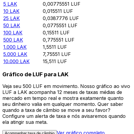
5
LAK
0,00775551
LUF
10
LAK
0,015511
LUF
25
LAK
0,0387776
LUF
50
LAK
0,0775551
LUF
100
LAK
0,15511
LUF
500
LAK
0,775551
LUF
1.000
LAK
1,5511
LUF
5.000
LAK
7,75551
LUF
10.000
LAK
15,511
LUF
Gráfico de LUF para LAK
Veja seu 500 LUF em movimento. Nosso gráfico ao vivo
LUF a LAK acompanha 12 meses de taxas médias de
mercado em tempo real e mostra exatamente quanto
seu dinheiro valia em qualquer momento. Quer saber
quando a taxa de câmbio se move a seu favor?
Configure um alerta de taxa e nós avisaremos quando
ela atingir sua meta.
Ver gráfico completo
Acompanhar taxa de câmbio