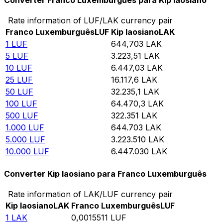
Converter Franco Luxemburguês para Kip laosiano
Rate information of LUF/LAK currency pair
Franco Luxemburguês
LUF
Kip laosiano
LAK
1
LUF
644,703
LAK
5
LUF
3.223,51
LAK
10
LUF
6.447,03
LAK
25
LUF
16.117,6
LAK
50
LUF
32.235,1
LAK
100
LUF
64.470,3
LAK
500
LUF
322.351
LAK
1.000
LUF
644.703
LAK
5.000
LUF
3.223.510
LAK
10.000
LUF
6.447.030
LAK
Converter Kip laosiano para Franco Luxemburguês
Rate information of LAK/LUF currency pair
Kip laosiano
LAK
Franco Luxemburguês
LUF
1
LAK
0,0015511
LUF