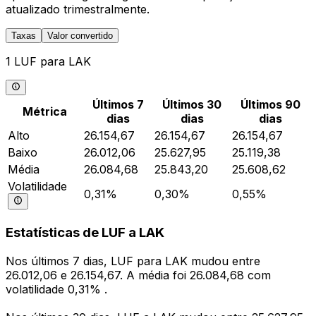
atualizado trimestralmente.
Taxas
Valor convertido
1 LUF para LAK
Últimos 7
Últimos 30
Últimos 90
Métrica
dias
dias
dias
Alto
26.154,67
26.154,67
26.154,67
Baixo
26.012,06
25.627,95
25.119,38
Média
26.084,68
25.843,20
25.608,62
Volatilidade
0,31%
0,30%
0,55%
Estatísticas de LUF a LAK
Nos últimos 7 dias, LUF para LAK mudou entre
26.012,06 e 26.154,67. A média foi 26.084,68 com
volatilidade 0,31% .