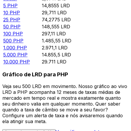
5
PHP
14,8555
LRD
10
PHP
29,711
LRD
25
PHP
74,2775
LRD
50
PHP
148,555
LRD
100
PHP
297,11
LRD
500
PHP
1.485,55
LRD
1.000
PHP
2.971,1
LRD
5.000
PHP
14.855,5
LRD
10.000
PHP
29.711
LRD
Gráfico de LRD para PHP
Veja seu 500 LRD em movimento. Nosso gráfico ao vivo
LRD a PHP acompanha 12 meses de taxas médias de
mercado em tempo real e mostra exatamente quanto
seu dinheiro valia em qualquer momento. Quer saber
quando a taxa de câmbio se move a seu favor?
Configure um alerta de taxa e nós avisaremos quando
ela atingir sua meta.