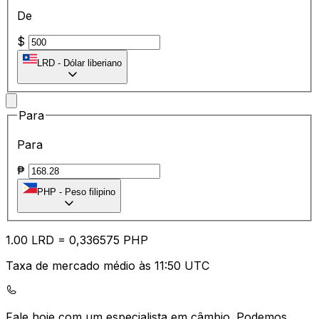
De
$
LRD
-
Dólar liberiano
Para
Para
₱
PHP
-
Peso filipino
1.00
LRD
=
0,
336575
PHP
Taxa de mercado médio às 11:50 UTC
Fale hoje com um especialista em câmbio.
Podemos