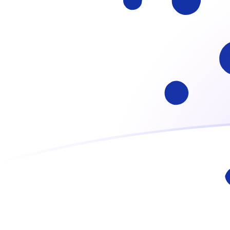
Taxas de câmbio de HKD para ADA ho
Converter Dólar de Hong Kong para Cardano
Rate information of HKD/ADA currency
pair
Dólar de Hong Kong
HKD
Cardano
ADA
1
HKD
0,648252
ADA
5
HKD
3,24126
ADA
10
HKD
6,48252
ADA
25
HKD
16,2063
ADA
50
HKD
32,4126
ADA
100
HKD
64,8252
ADA
500
HKD
324,126
ADA
1.000
HKD
648,252
ADA
5.000
HKD
3.241,26
ADA
10.000
HKD
6.482,52
ADA