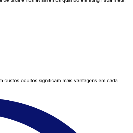
 de taxa e nós avisaremos quando ela atingir sua meta.
em custos ocultos significam mais vantagens em cada