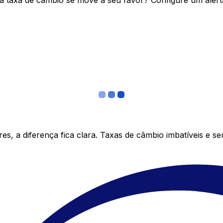
 taxa de câmbio se move a seu favor? Configure um alerta
s, a diferença fica clara. Taxas de câmbio imbatíveis e s