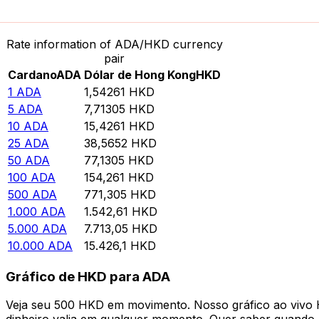
Converter Cardano para Dólar de Hong Kong
Rate information of ADA/HKD currency
pair
Cardano
ADA
Dólar de Hong Kong
HKD
1
ADA
1,54261
HKD
5
ADA
7,71305
HKD
10
ADA
15,4261
HKD
25
ADA
38,5652
HKD
50
ADA
77,1305
HKD
100
ADA
154,261
HKD
500
ADA
771,305
HKD
1.000
ADA
1.542,61
HKD
5.000
ADA
7.713,05
HKD
10.000
ADA
15.426,1
HKD
Gráfico de HKD para ADA
Veja seu 500 HKD em movimento. Nosso gráfico ao vivo