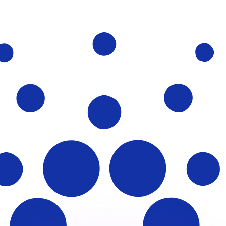
ar taxas concorrentes.
so é apenas para fins informativos. Você não pagará essa
r com a Xe?