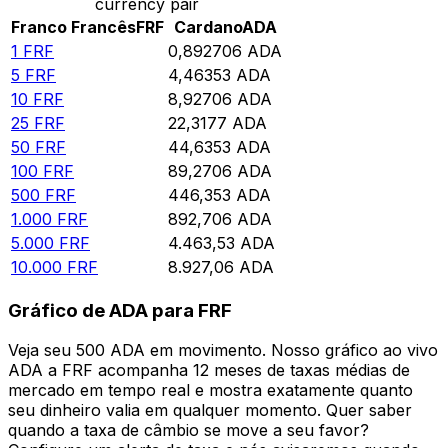
currency pair
Franco Francês
FRF
Cardano
ADA
1
FRF
0,892706
ADA
5
FRF
4,46353
ADA
10
FRF
8,92706
ADA
25
FRF
22,3177
ADA
50
FRF
44,6353
ADA
100
FRF
89,2706
ADA
500
FRF
446,353
ADA
1.000
FRF
892,706
ADA
5.000
FRF
4.463,53
ADA
10.000
FRF
8.927,06
ADA
Gráfico de ADA para FRF
Veja seu 500 ADA em movimento. Nosso gráfico ao vivo
ADA a FRF acompanha 12 meses de taxas médias de
mercado em tempo real e mostra exatamente quanto
seu dinheiro valia em qualquer momento. Quer saber
quando a taxa de câmbio se move a seu favor?