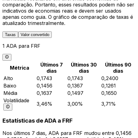
comparação. Portanto, esses resultados podem não ser
indicativos de economias reais e devem ser usados
apenas como guia. O gráfico de comparação de taxas é
atualizado trimestralmente.
Taxas
Valor convertido
1 ADA para FRF
Últimos 7
Últimos 30
Últimos 90
Métrica
dias
dias
dias
Alto
0,1743
0,1743
0,2400
Baixo
0,1456
0,1367
0,1261
Média
0,1637
0,1497
0,1650
Volatilidade
3,46%
3,00%
3,71%
Estatísticas de ADA a FRF
Nos últimos 7 dias, ADA para FRF mudou entre 0,1456