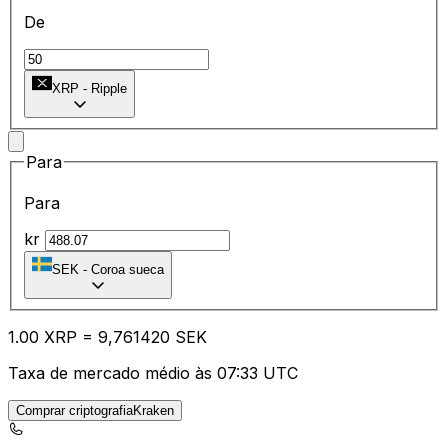
De
XRP
-
Ripple
Para
Para
kr
SEK
-
Coroa sueca
1.00
XRP
=
9,
761420
SEK
Taxa de mercado médio às 07:33 UTC
Comprar criptografiaKraken