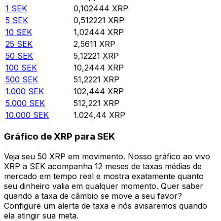
1
SEK
0,102444
XRP
5
SEK
0,512221
XRP
10
SEK
1,02444
XRP
25
SEK
2,5611
XRP
50
SEK
5,12221
XRP
100
SEK
10,2444
XRP
500
SEK
51,2221
XRP
1.000
SEK
102,444
XRP
5.000
SEK
512,221
XRP
10.000
SEK
1.024,44
XRP
Gráfico de XRP para SEK
Veja seu 50 XRP em movimento. Nosso gráfico ao vivo
XRP a SEK acompanha 12 meses de taxas médias de
mercado em tempo real e mostra exatamente quanto
seu dinheiro valia em qualquer momento. Quer saber
quando a taxa de câmbio se move a seu favor?
Configure um alerta de taxa e nós avisaremos quando
ela atingir sua meta.