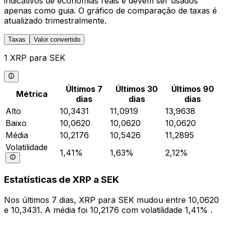
indicativos de economias reais e devem ser usados
apenas como guia. O gráfico de comparação de taxas é
atualizado trimestralmente.
Taxas
Valor convertido
1 XRP para SEK
Últimos 7
Últimos 30
Últimos 90
Métrica
dias
dias
dias
Alto
10,3431
11,0919
13,9638
Baixo
10,0620
10,0620
10,0620
Média
10,2176
10,5426
11,2895
Volatilidade
1,41%
1,63%
2,12%
Estatísticas de XRP a SEK
Nos últimos 7 dias, XRP para SEK mudou entre 10,0620
e 10,3431. A média foi 10,2176 com volatilidade 1,41% .