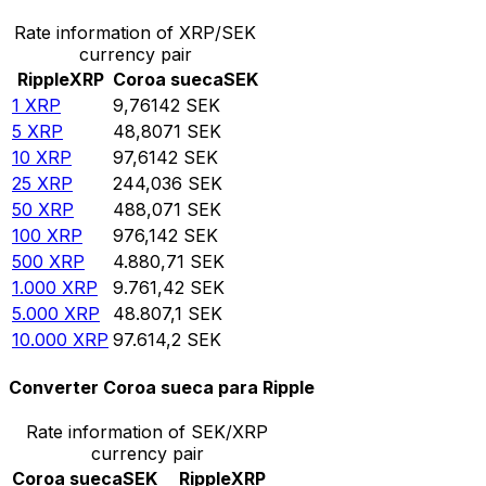
Rate information of XRP/SEK
currency pair
Ripple
XRP
Coroa sueca
SEK
1
XRP
9,76142
SEK
5
XRP
48,8071
SEK
10
XRP
97,6142
SEK
25
XRP
244,036
SEK
50
XRP
488,071
SEK
100
XRP
976,142
SEK
500
XRP
4.880,71
SEK
1.000
XRP
9.761,42
SEK
5.000
XRP
48.807,1
SEK
10.000
XRP
97.614,2
SEK
Converter Coroa sueca para Ripple
Rate information of SEK/XRP
currency pair
Coroa sueca
SEK
Ripple
XRP