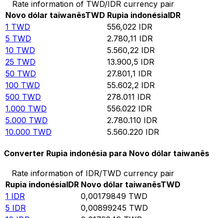
Rate information of TWD/IDR currency pair
Novo dólar taiwanês
TWD
Rupia indonésia
IDR
1
TWD
556,022
IDR
5
TWD
2.780,11
IDR
10
TWD
5.560,22
IDR
25
TWD
13.900,5
IDR
50
TWD
27.801,1
IDR
100
TWD
55.602,2
IDR
500
TWD
278.011
IDR
1.000
TWD
556.022
IDR
5.000
TWD
2.780.110
IDR
10.000
TWD
5.560.220
IDR
Converter Rupia indonésia para Novo dólar taiwanês
Rate information of IDR/TWD currency pair
Rupia indonésia
IDR
Novo dólar taiwanês
TWD
1
IDR
0,00179849
TWD
5
IDR
0,00899245
TWD