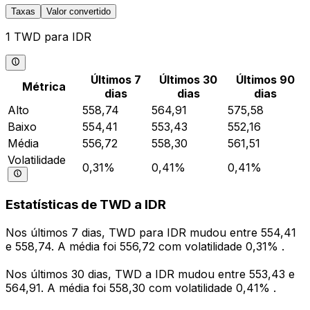
Taxas
Valor convertido
1 TWD para IDR
Últimos 7
Últimos 30
Últimos 90
Métrica
dias
dias
dias
Alto
558,74
564,91
575,58
Baixo
554,41
553,43
552,16
Média
556,72
558,30
561,51
Volatilidade
0,31%
0,41%
0,41%
Estatísticas de TWD a IDR
Nos últimos 7 dias, TWD para IDR mudou entre 554,41
e 558,74. A média foi 556,72 com volatilidade 0,31% .
Nos últimos 30 dias, TWD a IDR mudou entre 553,43 e
564,91. A média foi 558,30 com volatilidade 0,41% .