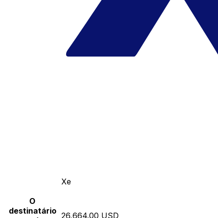
Xe
O
destinatário
26,664.00 USD