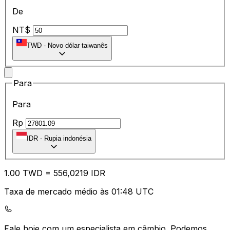
De
NT$
TWD
-
Novo dólar taiwanês
Para
Para
Rp
IDR
-
Rupia indonésia
1.00
TWD
=
55
6,0219
IDR
Taxa de mercado médio às 01:48 UTC
Fale hoje com um especialista em câmbio.
Podemos