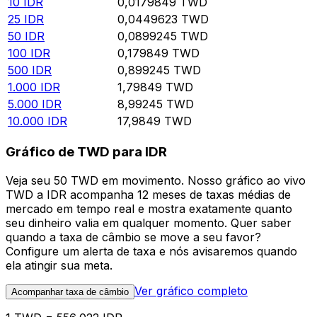
10
IDR
0,0179849
TWD
25
IDR
0,0449623
TWD
50
IDR
0,0899245
TWD
100
IDR
0,179849
TWD
500
IDR
0,899245
TWD
1.000
IDR
1,79849
TWD
5.000
IDR
8,99245
TWD
10.000
IDR
17,9849
TWD
Gráfico de TWD para IDR
Veja seu 50 TWD em movimento. Nosso gráfico ao vivo
TWD a IDR acompanha 12 meses de taxas médias de
mercado em tempo real e mostra exatamente quanto
seu dinheiro valia em qualquer momento. Quer saber
quando a taxa de câmbio se move a seu favor?
Configure um alerta de taxa e nós avisaremos quando
ela atingir sua meta.
Ver gráfico completo
Acompanhar taxa de câmbio