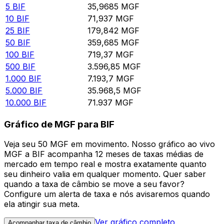
5
BIF
35,9685
MGF
10
BIF
71,937
MGF
25
BIF
179,842
MGF
50
BIF
359,685
MGF
100
BIF
719,37
MGF
500
BIF
3.596,85
MGF
1.000
BIF
7.193,7
MGF
5.000
BIF
35.968,5
MGF
10.000
BIF
71.937
MGF
Gráfico de MGF para BIF
Veja seu 50 MGF em movimento. Nosso gráfico ao vivo
MGF a BIF acompanha 12 meses de taxas médias de
mercado em tempo real e mostra exatamente quanto
seu dinheiro valia em qualquer momento. Quer saber
quando a taxa de câmbio se move a seu favor?
Configure um alerta de taxa e nós avisaremos quando
ela atingir sua meta.
Ver gráfico completo
Acompanhar taxa de câmbio