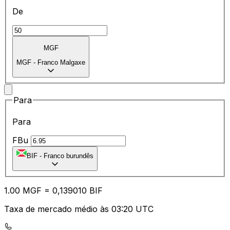
De
MGF
MGF
-
Franco Malgaxe
Para
Para
FBu
BIF
-
Franco burundês
1.00
MGF
=
0,
139010
BIF
Taxa de mercado médio às 03:20 UTC