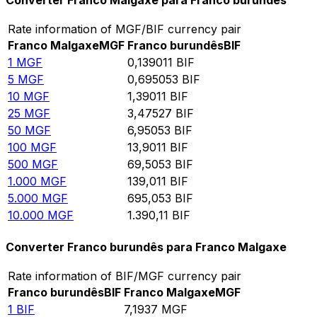
Converter Franco Malgaxe para Franco burundês
Rate information of MGF/BIF currency pair
Franco Malgaxe
MGF
Franco burundês
BIF
1
MGF
0,139011
BIF
5
MGF
0,695053
BIF
10
MGF
1,39011
BIF
25
MGF
3,47527
BIF
50
MGF
6,95053
BIF
100
MGF
13,9011
BIF
500
MGF
69,5053
BIF
1.000
MGF
139,011
BIF
5.000
MGF
695,053
BIF
10.000
MGF
1.390,11
BIF
Converter Franco burundês para Franco Malgaxe
Rate information of BIF/MGF currency pair
Franco burundês
BIF
Franco Malgaxe
MGF
1
BIF
7,1937
MGF