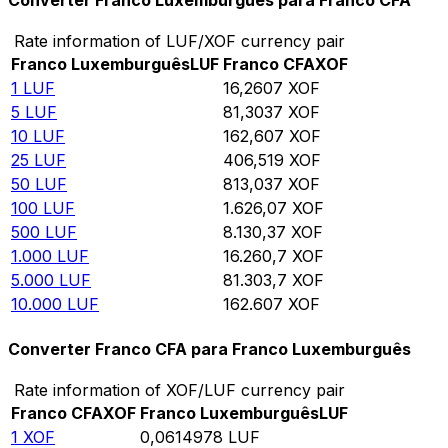
Converter Franco Luxemburguês para Franco CFA
Rate information of LUF/XOF currency pair
Franco Luxemburguês
LUF
Franco CFA
XOF
1
LUF
16,2607
XOF
5
LUF
81,3037
XOF
10
LUF
162,607
XOF
25
LUF
406,519
XOF
50
LUF
813,037
XOF
100
LUF
1.626,07
XOF
500
LUF
8.130,37
XOF
1.000
LUF
16.260,7
XOF
5.000
LUF
81.303,7
XOF
10.000
LUF
162.607
XOF
Converter Franco CFA para Franco Luxemburguês
Rate information of XOF/LUF currency pair
Franco CFA
XOF
Franco Luxemburguês
LUF
1
XOF
0,0614978
LUF