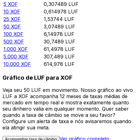
5
XOF
0,307489
LUF
10
XOF
0,614978
LUF
25
XOF
1,53744
LUF
50
XOF
3,07489
LUF
100
XOF
6,14978
LUF
500
XOF
30,7489
LUF
1.000
XOF
61,4978
LUF
5.000
XOF
307,489
LUF
10.000
XOF
614,978
LUF
Gráfico de LUF para XOF
Veja seu 50 LUF em movimento. Nosso gráfico ao vivo
LUF a XOF acompanha 12 meses de taxas médias de
mercado em tempo real e mostra exatamente quanto
seu dinheiro valia em qualquer momento. Quer saber
quando a taxa de câmbio se move a seu favor?
Configure um alerta de taxa e nós avisaremos quando
ela atingir sua meta.
Ver gráfico completo
Acompanhar taxa de câmbio