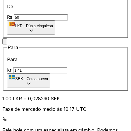
De
₨
LKR
-
Rúpia cingalesa
Para
Para
kr
SEK
-
Coroa sueca
1.00
LKR
=
0,
028230
SEK
Taxa de mercado médio às 19:17 UTC
Fale hoje com um especialista em câmbio.
Podemos