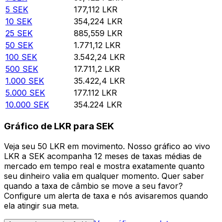
5
SEK
177,112
LKR
10
SEK
354,224
LKR
25
SEK
885,559
LKR
50
SEK
1.771,12
LKR
100
SEK
3.542,24
LKR
500
SEK
17.711,2
LKR
1.000
SEK
35.422,4
LKR
5.000
SEK
177.112
LKR
10.000
SEK
354.224
LKR
Gráfico de LKR para SEK
Veja seu 50 LKR em movimento. Nosso gráfico ao vivo
LKR a SEK acompanha 12 meses de taxas médias de
mercado em tempo real e mostra exatamente quanto
seu dinheiro valia em qualquer momento. Quer saber
quando a taxa de câmbio se move a seu favor?
Configure um alerta de taxa e nós avisaremos quando
ela atingir sua meta.