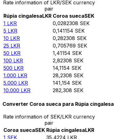
Rate information of LKR/SEK currency
pair
Rúpia cingalesa
LKR
Coroa sueca
SEK
1
LKR
0,0282308
SEK
5
LKR
0,141154
SEK
10
LKR
0,282308
SEK
25
LKR
0,705769
SEK
50
LKR
1,41154
SEK
100
LKR
2,82308
SEK
500
LKR
14,1154
SEK
1.000
LKR
28,2308
SEK
5.000
LKR
141,154
SEK
10.000
LKR
282,308
SEK
Converter Coroa sueca para Rúpia cingalesa
Rate information of SEK/LKR currency
pair
Coroa sueca
SEK
Rúpia cingalesa
LKR
1
SEK
35,4224
LKR