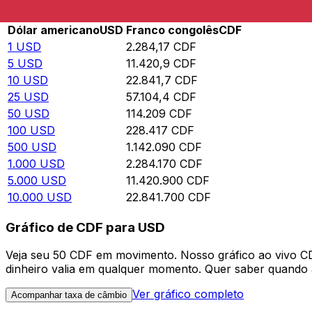
Rate information of USD/CDF currency pair
Dólar americano
USD
Franco congolês
CDF
1
USD
2.284,17
CDF
5
USD
11.420,9
CDF
10
USD
22.841,7
CDF
25
USD
57.104,4
CDF
50
USD
114.209
CDF
100
USD
228.417
CDF
500
USD
1.142.090
CDF
1.000
USD
2.284.170
CDF
5.000
USD
11.420.900
CDF
10.000
USD
22.841.700
CDF
Gráfico de CDF para USD
Veja seu 50 CDF em movimento. Nosso gráfico ao vivo 
dinheiro valia em qualquer momento. Quer saber quando a
Ver gráfico completo
Acompanhar taxa de câmbio