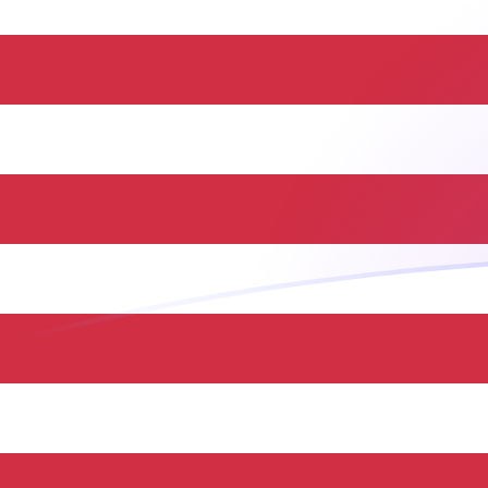
Taxas de câmbio de CDF para USD ho
Converter Franco congolês para Dólar americano
Rate information of CDF/USD currency pair
Franco congolês
CDF
Dólar americano
USD
1
CDF
0,000437795
USD
5
CDF
0,00218898
USD
10
CDF
0,00437795
USD
25
CDF
0,0109449
USD
50
CDF
0,0218898
USD
100
CDF
0,0437795
USD
500
CDF
0,218898
USD
1.000
CDF
0,437795
USD
5.000
CDF
2,18898
USD
10.000
CDF
4,37795
USD
Converter Dólar americano para Franco congolês