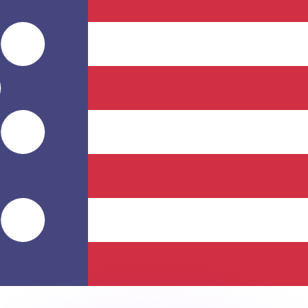
ar taxas concorrentes.
so é apenas para fins informativos. Você não pagará essa
r com a Xe?