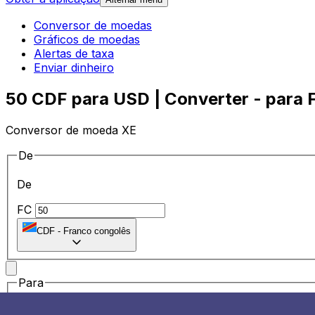
Conversor de moedas
Gráficos de moedas
Alertas de taxa
Enviar dinheiro
50 CDF para USD | Converter - para 
Conversor de moeda XE
De
De
FC
CDF
-
Franco congolês
Para
Para