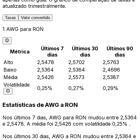
atualizado trimestralmente.
Taxas
Valor convertido
1 AWG para RON
Últimos 7
Últimos 30
Últimos 90
Métrica
dias
dias
dias
Alto
2,5478
2,5702
2,5763
Baixo
2,5364
2,5364
2,4696
Média
2,5426
2,5573
2,5387
Volatilidade
0,25%
0,27%
0,29%
Estatísticas de AWG a RON
Nos últimos 7 dias, AWG para RON mudou entre 2,5364
e 2,5478. A média foi 2,5426 com volatilidade 0,25% .
Nos últimos 30 dias, AWG a RON mudou entre 2,5364 e