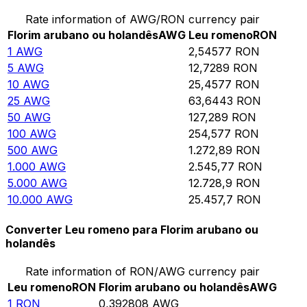
Rate information of AWG/RON currency pair
Florim arubano ou holandês
AWG
Leu romeno
RON
1
AWG
2,54577
RON
5
AWG
12,7289
RON
10
AWG
25,4577
RON
25
AWG
63,6443
RON
50
AWG
127,289
RON
100
AWG
254,577
RON
500
AWG
1.272,89
RON
1.000
AWG
2.545,77
RON
5.000
AWG
12.728,9
RON
10.000
AWG
25.457,7
RON
Converter Leu romeno para Florim arubano ou
holandês
Rate information of RON/AWG currency pair
Leu romeno
RON
Florim arubano ou holandês
AWG
1
RON
0,392808
AWG