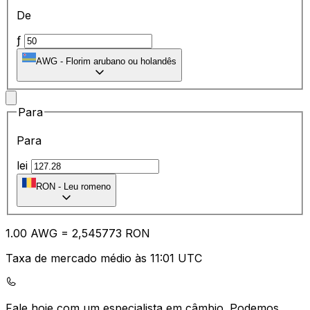
De
ƒ
AWG
-
Florim arubano ou holandês
Para
Para
lei
RON
-
Leu romeno
1.00
AWG
=
2,
545773
RON
Taxa de mercado médio às 11:01 UTC
Fale hoje com um especialista em câmbio.
Podemos