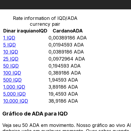
Converter Dinar iraquiano para Cardano
Rate information of IQD/ADA
currency pair
Dinar iraquiano
IQD
Cardano
ADA
1
IQD
0,00389186
ADA
5
IQD
0,0194593
ADA
10
IQD
0,0389186
ADA
25
IQD
0,0972964
ADA
50
IQD
0,194593
ADA
100
IQD
0,389186
ADA
500
IQD
1,94593
ADA
1.000
IQD
3,89186
ADA
5.000
IQD
19,4593
ADA
10.000
IQD
38,9186
ADA
Gráfico de ADA para IQD
Veja seu 50 ADA em movimento. Nosso gráfico ao vivo 