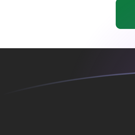
Taxas de câmbio de ADA para IQD hoj
Converter Cardano para Dinar iraquiano
Rate information of ADA/IQD
currency pair
Cardano
ADA
Dinar iraquiano
IQD
1
ADA
256,947
IQD
5
ADA
1.284,73
IQD
10
ADA
2.569,47
IQD
25
ADA
6.423,67
IQD
50
ADA
12.847,3
IQD
100
ADA
25.694,7
IQD
500
ADA
128.473
IQD
1.000
ADA
256.947
IQD
5.000
ADA
1.284.730
IQD
10.000
ADA
2.569.470
IQD