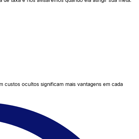
 de taxa e nós avisaremos quando ela atingir sua meta.
em custos ocultos significam mais vantagens em cada