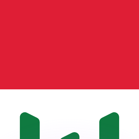
ar taxas concorrentes.
so é apenas para fins informativos. Você não pagará essa
r com a Xe?