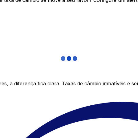
 taxa de câmbio se move a seu favor? Configure um alerta
s, a diferença fica clara. Taxas de câmbio imbatíveis e s