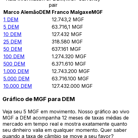
pair
Marco Alemão
DEM
Franco Malgaxe
MGF
1
DEM
12.743,2
MGF
5
DEM
63.716,1
MGF
10
DEM
127.432
MGF
25
DEM
318.580
MGF
50
DEM
637.161
MGF
100
DEM
1.274.320
MGF
500
DEM
6.371.610
MGF
1.000
DEM
12.743.200
MGF
5.000
DEM
63.716.100
MGF
10.000
DEM
127.432.000
MGF
Gráfico de MGF para DEM
Veja seu 5 MGF em movimento. Nosso gráfico ao vivo
MGF a DEM acompanha 12 meses de taxas médias de
mercado em tempo real e mostra exatamente quanto
seu dinheiro valia em qualquer momento. Quer saber
quando a taxa de câmbio se move a seu favor?