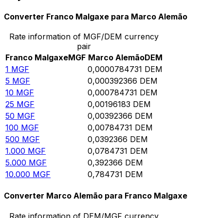
Converter Franco Malgaxe para Marco Alemão
Rate information of MGF/DEM currency
pair
Franco Malgaxe
MGF
Marco Alemão
DEM
1
MGF
0,0000784731
DEM
5
MGF
0,000392366
DEM
10
MGF
0,000784731
DEM
25
MGF
0,00196183
DEM
50
MGF
0,00392366
DEM
100
MGF
0,00784731
DEM
500
MGF
0,0392366
DEM
1.000
MGF
0,0784731
DEM
5.000
MGF
0,392366
DEM
10.000
MGF
0,784731
DEM
Converter Marco Alemão para Franco Malgaxe
Rate information of DEM/MGF currency