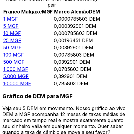
pair
Franco Malgaxe
MGF
Marco Alemão
DEM
1
MGF
0,0000785803
DEM
5
MGF
0,000392901
DEM
10
MGF
0,000785803
DEM
25
MGF
0,00196451
DEM
50
MGF
0,00392901
DEM
100
MGF
0,00785803
DEM
500
MGF
0,0392901
DEM
1.000
MGF
0,0785803
DEM
5.000
MGF
0,392901
DEM
10.000
MGF
0,785803
DEM
Gráfico de DEM para MGF
Veja seu 5 DEM em movimento. Nosso gráfico ao vivo
DEM a MGF acompanha 12 meses de taxas médias de
mercado em tempo real e mostra exatamente quanto
seu dinheiro valia em qualquer momento. Quer saber
quando a taxa de câmbio se move a seu favor?