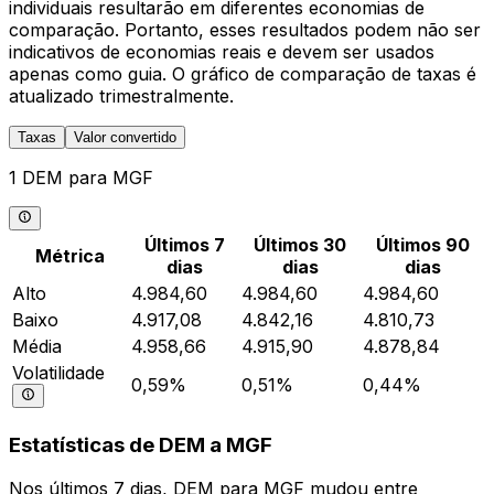
individuais resultarão em diferentes economias de
comparação. Portanto, esses resultados podem não ser
indicativos de economias reais e devem ser usados
apenas como guia. O gráfico de comparação de taxas é
atualizado trimestralmente.
Taxas
Valor convertido
1 DEM para MGF
Últimos 7
Últimos 30
Últimos 90
Métrica
dias
dias
dias
Alto
4.984,60
4.984,60
4.984,60
Baixo
4.917,08
4.842,16
4.810,73
Média
4.958,66
4.915,90
4.878,84
Volatilidade
0,59%
0,51%
0,44%
Estatísticas de DEM a MGF
Nos últimos 7 dias, DEM para MGF mudou entre