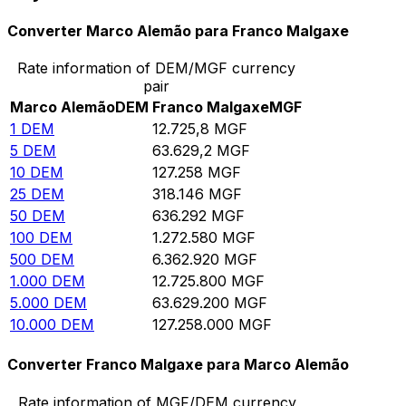
Converter Marco Alemão para Franco Malgaxe
Rate information of DEM/MGF currency
pair
Marco Alemão
DEM
Franco Malgaxe
MGF
1
DEM
12.725,8
MGF
5
DEM
63.629,2
MGF
10
DEM
127.258
MGF
25
DEM
318.146
MGF
50
DEM
636.292
MGF
100
DEM
1.272.580
MGF
500
DEM
6.362.920
MGF
1.000
DEM
12.725.800
MGF
5.000
DEM
63.629.200
MGF
10.000
DEM
127.258.000
MGF
Converter Franco Malgaxe para Marco Alemão
Rate information of MGF/DEM currency