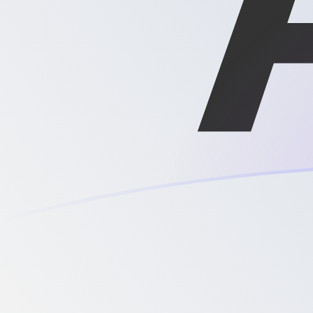
Taxas de câmbio de AED para XAG ho
Converter Dirham dos Emirados para Onça de prata
Rate information of AED/XAG currency pair
Dirham dos Emirados
AED
Onça de prata
XAG
1
AED
0,00430386
XAG
5
AED
0,0215193
XAG
10
AED
0,0430386
XAG
25
AED
0,107596
XAG
50
AED
0,215193
XAG
100
AED
0,430386
XAG
500
AED
2,15193
XAG
1.000
AED
4,30386
XAG
5.000
AED
21,5193
XAG
10.000
AED
43,0386
XAG
Converter Onça de prata para Dirham dos Emirados