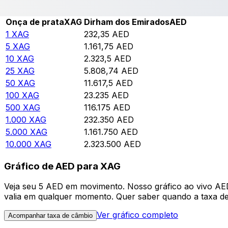
Rate information of XAG/AED currency pair
Onça de prata
XAG
Dirham dos Emirados
AED
1
XAG
232,35
AED
5
XAG
1.161,75
AED
10
XAG
2.323,5
AED
25
XAG
5.808,74
AED
50
XAG
11.617,5
AED
100
XAG
23.235
AED
500
XAG
116.175
AED
1.000
XAG
232.350
AED
5.000
XAG
1.161.750
AED
10.000
XAG
2.323.500
AED
Gráfico de AED para XAG
Veja seu 5 AED em movimento. Nosso gráfico ao vivo AE
valia em qualquer momento. Quer saber quando a taxa de 
Ver gráfico completo
Acompanhar taxa de câmbio