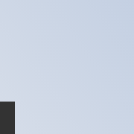
 taxa ao enviar dinheiro.
Consulte as taxas de envio.