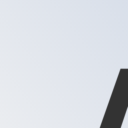
XAG
-
Onça de prata
1.00
AED
=
0,
004303
XAG
Taxa de mercado médio às 17:32 UTC
Fale hoje com um especialista em câmbio.
Podemos super
Agendar chamada
Usamos a taxa de mercado médio no nosso Conversor. Is
Você sabia que é possível enviar dinheiro para o exterio
Inscreva-se hoje