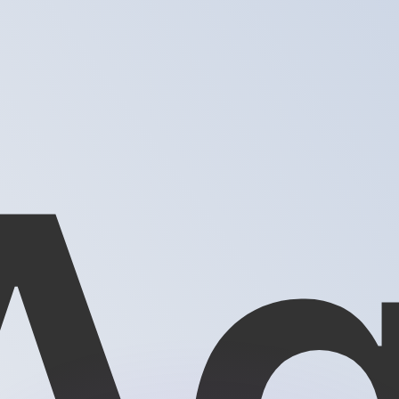
ar taxas concorrentes.
so é apenas para fins informativos. Você não pagará essa
r com a Xe?