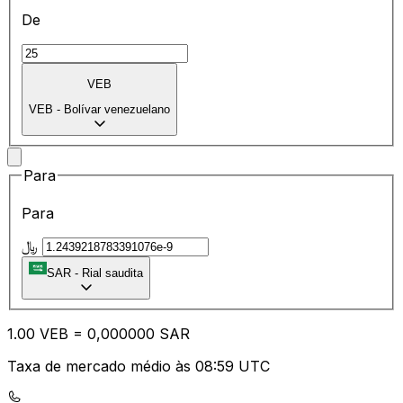
De
VEB
VEB
-
Bolívar venezuelano
Para
Para
﷼
SAR
-
Rial saudita
1.00
VEB
=
0,
000000
SAR
Taxa de mercado médio às 08:59 UTC