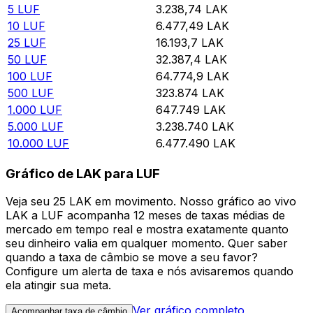
5
LUF
3.238,74
LAK
10
LUF
6.477,49
LAK
25
LUF
16.193,7
LAK
50
LUF
32.387,4
LAK
100
LUF
64.774,9
LAK
500
LUF
323.874
LAK
1.000
LUF
647.749
LAK
5.000
LUF
3.238.740
LAK
10.000
LUF
6.477.490
LAK
Gráfico de LAK para LUF
Veja seu 25 LAK em movimento. Nosso gráfico ao vivo
LAK a LUF acompanha 12 meses de taxas médias de
mercado em tempo real e mostra exatamente quanto
seu dinheiro valia em qualquer momento. Quer saber
quando a taxa de câmbio se move a seu favor?
Configure um alerta de taxa e nós avisaremos quando
ela atingir sua meta.
Ver gráfico completo
Acompanhar taxa de câmbio