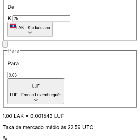
De
₭
LAK
-
Kip laosiano
Para
Para
LUF
LUF
-
Franco Luxemburguês
1.00
LAK
=
0,
001543
LUF
Taxa de mercado médio às 22:59 UTC