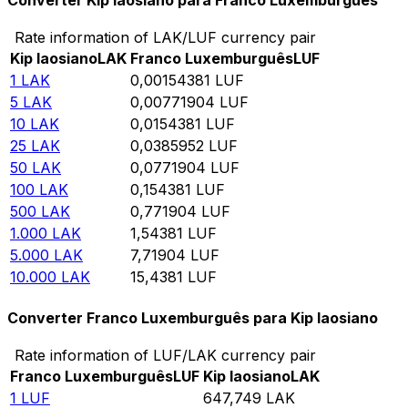
Converter Kip laosiano para Franco Luxemburguês
Rate information of LAK/LUF currency pair
Kip laosiano
LAK
Franco Luxemburguês
LUF
1
LAK
0,00154381
LUF
5
LAK
0,00771904
LUF
10
LAK
0,0154381
LUF
25
LAK
0,0385952
LUF
50
LAK
0,0771904
LUF
100
LAK
0,154381
LUF
500
LAK
0,771904
LUF
1.000
LAK
1,54381
LUF
5.000
LAK
7,71904
LUF
10.000
LAK
15,4381
LUF
Converter Franco Luxemburguês para Kip laosiano
Rate information of LUF/LAK currency pair
Franco Luxemburguês
LUF
Kip laosiano
LAK
1
LUF
647,749
LAK