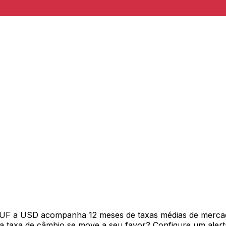
HUF a USD acompanha 12 meses de taxas médias de merca
 taxa de câmbio se move a seu favor? Configure um alerta