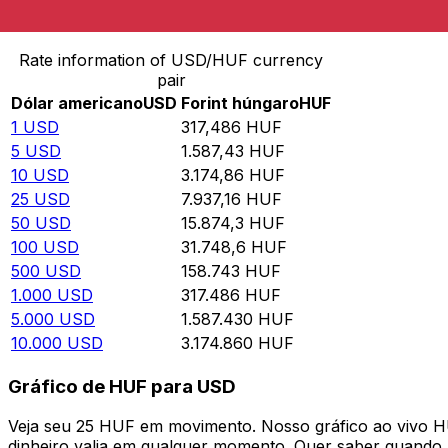
Converter Dólar americano para Forint húngaro
Rate information of USD/HUF currency
pair
Dólar americano
USD
Forint húngaro
HUF
1
USD
317,486
HUF
5
USD
1.587,43
HUF
10
USD
3.174,86
HUF
25
USD
7.937,16
HUF
50
USD
15.874,3
HUF
100
USD
31.748,6
HUF
500
USD
158.743
HUF
1.000
USD
317.486
HUF
5.000
USD
1.587.430
HUF
10.000
USD
3.174.860
HUF
Gráfico de HUF para USD
Veja seu 25 HUF em movimento. Nosso gráfico ao vivo 
dinheiro valia em qualquer momento. Quer saber quando a