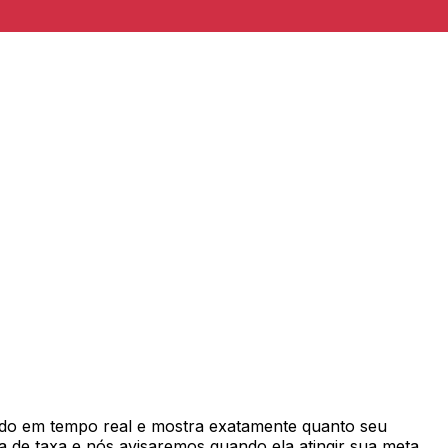
do em tempo real e mostra exatamente quanto seu
 de taxa e nós avisaremos quando ela atingir sua meta.