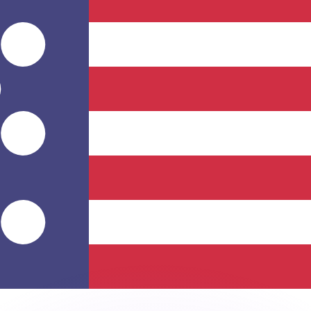
ar taxas concorrentes.
so é apenas para fins informativos. Você não pagará essa
r com a Xe?