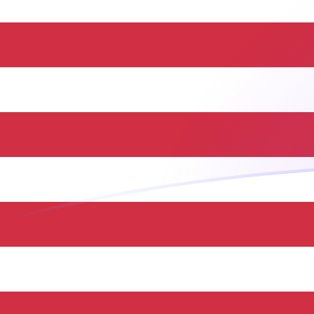
Taxas de câmbio de HUF para USD ho
Converter Forint húngaro para Dólar americano
Rate information of HUF/USD currency
pair
Forint húngaro
HUF
Dólar americano
USD
1
HUF
0,00314974
USD
5
HUF
0,0157487
USD
10
HUF
0,0314974
USD
25
HUF
0,0787435
USD
50
HUF
0,157487
USD
100
HUF
0,314974
USD
500
HUF
1,57487
USD
1.000
HUF
3,14974
USD
5.000
HUF
15,7487
USD
10.000
HUF
31,4974
USD