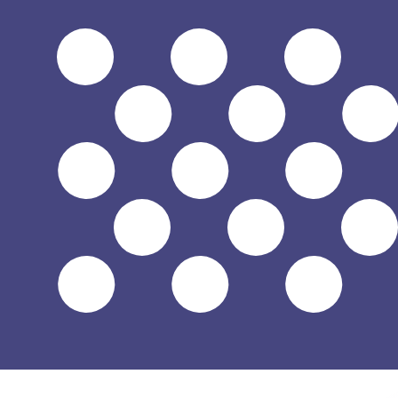
$
USD
-
Dólar americano
1.00
HUF
=
0,
003149
USD
Taxa de mercado médio às 06:43 UTC
Enviar dinheiro
Fale hoje com um especialista em câmbio.
Podemos super
Agendar chamada
Usamos a taxa de mercado médio no nosso Conversor. Is
Você sabia que é possível enviar dinheiro para o exterio
Inscreva-se hoje