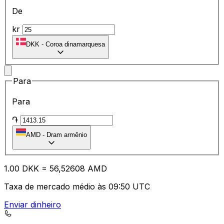
De
kr
DKK
-
Coroa dinamarquesa
Para
Para
֏
AMD
-
Dram armênio
1.00
DKK
=
56
,52608
AMD
Taxa de mercado médio às 09:50 UTC
Enviar dinheiro