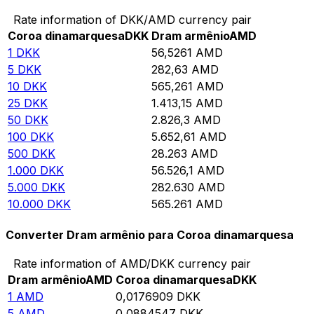
Rate information of DKK/AMD currency pair
Coroa dinamarquesa
DKK
Dram armênio
AMD
1
DKK
56,5261
AMD
5
DKK
282,63
AMD
10
DKK
565,261
AMD
25
DKK
1.413,15
AMD
50
DKK
2.826,3
AMD
100
DKK
5.652,61
AMD
500
DKK
28.263
AMD
1.000
DKK
56.526,1
AMD
5.000
DKK
282.630
AMD
10.000
DKK
565.261
AMD
Converter Dram armênio para Coroa dinamarquesa
Rate information of AMD/DKK currency pair
Dram armênio
AMD
Coroa dinamarquesa
DKK
1
AMD
0,0176909
DKK
5
AMD
0,0884547
DKK