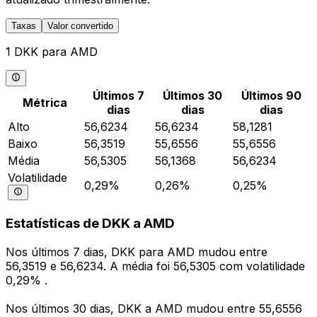
Taxas
Valor convertido
1 DKK para AMD
Últimos 7
Últimos 30
Últimos 90
Métrica
dias
dias
dias
Alto
56,6234
56,6234
58,1281
Baixo
56,3519
55,6556
55,6556
Média
56,5305
56,1368
56,6234
Volatilidade
0,29%
0,26%
0,25%
Estatísticas de DKK a AMD
Nos últimos 7 dias, DKK para AMD mudou entre
56,3519 e 56,6234. A média foi 56,5305 com volatilidade
0,29% .
Nos últimos 30 dias, DKK a AMD mudou entre 55,6556