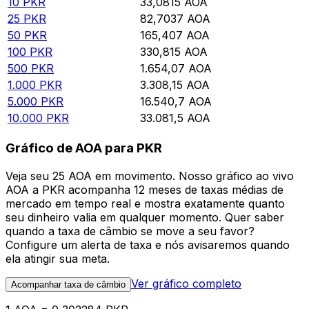
10
PKR
33,0815
AOA
25
PKR
82,7037
AOA
50
PKR
165,407
AOA
100
PKR
330,815
AOA
500
PKR
1.654,07
AOA
1.000
PKR
3.308,15
AOA
5.000
PKR
16.540,7
AOA
10.000
PKR
33.081,5
AOA
Gráfico de AOA para PKR
Veja seu 25 AOA em movimento. Nosso gráfico ao vivo
AOA a PKR acompanha 12 meses de taxas médias de
mercado em tempo real e mostra exatamente quanto
seu dinheiro valia em qualquer momento. Quer saber
quando a taxa de câmbio se move a seu favor?
Configure um alerta de taxa e nós avisaremos quando
ela atingir sua meta.
Ver gráfico completo
Acompanhar taxa de câmbio