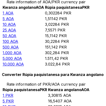
Rate information of AOA/PKR currency pair
Kwanza angolano
AOA
Rúpia paquistanesa
PKR
1
AOA
0,302284
PKR
5
AOA
1,51142
PKR
10
AOA
3,02284
PKR
25
AOA
7,5571
PKR
50
AOA
15,1142
PKR
100
AOA
30,2284
PKR
500
AOA
151,142
PKR
1.000
AOA
302,284
PKR
5.000
AOA
1.511,42
PKR
10.000
AOA
3.022,84
PKR
Converter Rúpia paquistanesa para Kwanza angolano
Rate information of PKR/AOA currency pair
Rúpia paquistanesa
PKR
Kwanza angolano
AOA
1
PKR
3,30815
AOA
5
PKR
16,5407
AOA