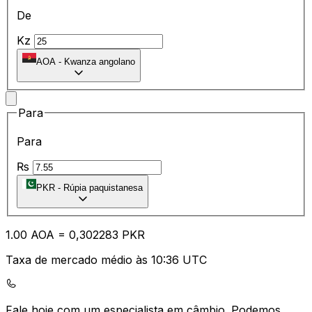
De
Kz
AOA
-
Kwanza angolano
Para
Para
₨
PKR
-
Rúpia paquistanesa
1.00
AOA
=
0,
302283
PKR
Taxa de mercado médio às 10:36 UTC
Fale hoje com um especialista em câmbio.
Podemos