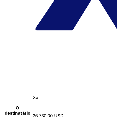
Xe
O
destinatário
26,730.00 USD