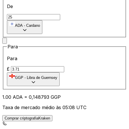
De
ADA
-
Cardano
Para
Para
£
GGP
-
Libra de Guernsey
1.00
ADA
=
0,
148793
GGP
Taxa de mercado médio às 05:08 UTC
Comprar criptografiaKraken