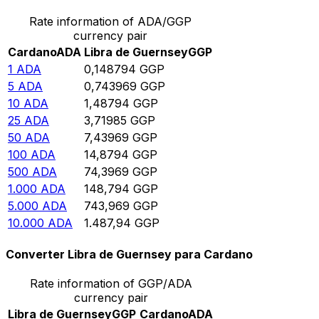
Rate information of ADA/GGP
currency pair
Cardano
ADA
Libra de Guernsey
GGP
1
ADA
0,148794
GGP
5
ADA
0,743969
GGP
10
ADA
1,48794
GGP
25
ADA
3,71985
GGP
50
ADA
7,43969
GGP
100
ADA
14,8794
GGP
500
ADA
74,3969
GGP
1.000
ADA
148,794
GGP
5.000
ADA
743,969
GGP
10.000
ADA
1.487,94
GGP
Converter Libra de Guernsey para Cardano
Rate information of GGP/ADA
currency pair
Libra de Guernsey
GGP
Cardano
ADA