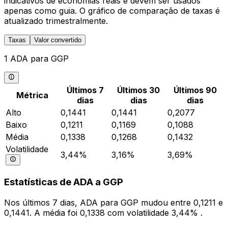
indicativos de economias reais e devem ser usados
apenas como guia. O gráfico de comparação de taxas é
atualizado trimestralmente.
Taxas
Valor convertido
1 ADA para GGP
Últimos 7
Últimos 30
Últimos 90
Métrica
dias
dias
dias
Alto
0,1441
0,1441
0,2077
Baixo
0,1211
0,1169
0,1088
Média
0,1338
0,1268
0,1432
Volatilidade
3,44%
3,16%
3,69%
Estatísticas de ADA a GGP
Nos últimos 7 dias, ADA para GGP mudou entre 0,1211 e
0,1441. A média foi 0,1338 com volatilidade 3,44% .