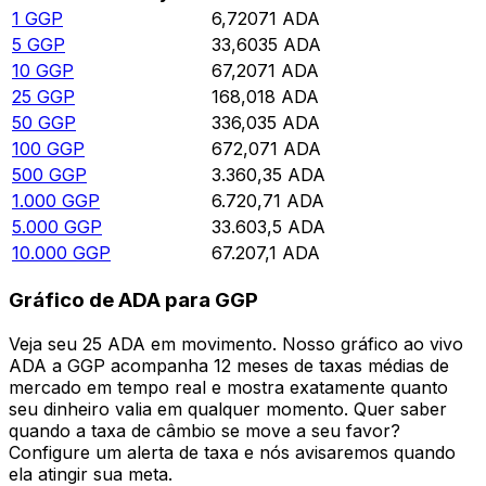
1
GGP
6,72071
ADA
5
GGP
33,6035
ADA
10
GGP
67,2071
ADA
25
GGP
168,018
ADA
50
GGP
336,035
ADA
100
GGP
672,071
ADA
500
GGP
3.360,35
ADA
1.000
GGP
6.720,71
ADA
5.000
GGP
33.603,5
ADA
10.000
GGP
67.207,1
ADA
Gráfico de ADA para GGP
Veja seu 25 ADA em movimento. Nosso gráfico ao vivo
ADA a GGP acompanha 12 meses de taxas médias de
mercado em tempo real e mostra exatamente quanto
seu dinheiro valia em qualquer momento. Quer saber
quando a taxa de câmbio se move a seu favor?
Configure um alerta de taxa e nós avisaremos quando
ela atingir sua meta.