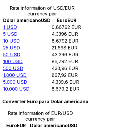
Rate information of USD/EUR
currency pair
Dólar americano
USD
Euro
EUR
1
USD
0,86792
EUR
5
USD
4,3396
EUR
10
USD
8,6792
EUR
25
USD
21,698
EUR
50
USD
43,396
EUR
100
USD
86,792
EUR
500
USD
433,96
EUR
1.000
USD
867,92
EUR
5.000
USD
4.339,6
EUR
10.000
USD
8.679,2
EUR
Converter Euro para Dólar americano
Rate information of EUR/USD
currency pair
Euro
EUR
Dólar americano
USD