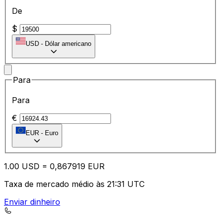
De
$
USD
-
Dólar americano
Para
Para
€
EUR
-
Euro
1.00
USD
=
0,
867919
EUR
Taxa de mercado médio às 21:31 UTC
Enviar dinheiro