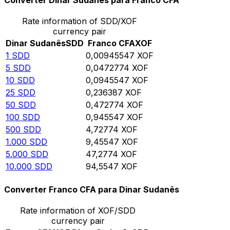
Converter Dinar Sudanês para Franco CFA
Rate information of SDD/XOF
currency pair
Dinar Sudanês
SDD
Franco CFA
XOF
1
SDD
0,00945547
XOF
5
SDD
0,0472774
XOF
10
SDD
0,0945547
XOF
25
SDD
0,236387
XOF
50
SDD
0,472774
XOF
100
SDD
0,945547
XOF
500
SDD
4,72774
XOF
1.000
SDD
9,45547
XOF
5.000
SDD
47,2774
XOF
10.000
SDD
94,5547
XOF
Converter Franco CFA para Dinar Sudanês
Rate information of XOF/SDD
currency pair