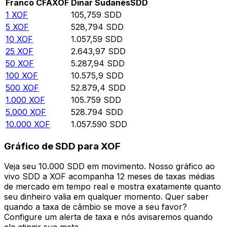
Franco CFA
XOF
Dinar Sudanês
SDD
1
XOF
105,759
SDD
5
XOF
528,794
SDD
10
XOF
1.057,59
SDD
25
XOF
2.643,97
SDD
50
XOF
5.287,94
SDD
100
XOF
10.575,9
SDD
500
XOF
52.879,4
SDD
1.000
XOF
105.759
SDD
5.000
XOF
528.794
SDD
10.000
XOF
1.057.590
SDD
Gráfico de SDD para XOF
Veja seu 10.000 SDD em movimento. Nosso gráfico ao
vivo SDD a XOF acompanha 12 meses de taxas médias
de mercado em tempo real e mostra exatamente quanto
seu dinheiro valia em qualquer momento. Quer saber
quando a taxa de câmbio se move a seu favor?
Configure um alerta de taxa e nós avisaremos quando