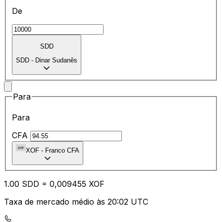
De
SDD
SDD
-
Dinar Sudanês
Para
Para
CFA
XOF
-
Franco CFA
1.00
SDD
=
0,
009455
XOF
Taxa de mercado médio às 20:02 UTC