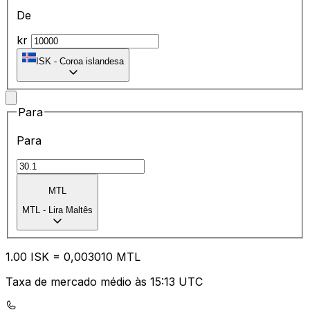
De
kr
ISK
-
Coroa islandesa
Para
Para
MTL
MTL
-
Lira Maltês
1.00
ISK
=
0,
003010
MTL
Taxa de mercado médio às 15:13 UTC