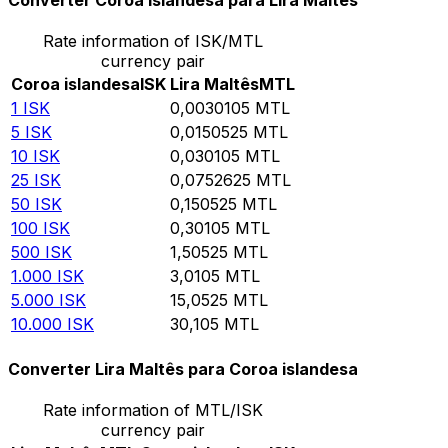
Converter Coroa islandesa para Lira Maltês
Rate information of ISK/MTL
currency pair
Coroa islandesa
ISK
Lira Maltês
MTL
1
ISK
0,0030105
MTL
5
ISK
0,0150525
MTL
10
ISK
0,030105
MTL
25
ISK
0,0752625
MTL
50
ISK
0,150525
MTL
100
ISK
0,30105
MTL
500
ISK
1,50525
MTL
1.000
ISK
3,0105
MTL
5.000
ISK
15,0525
MTL
10.000
ISK
30,105
MTL
Converter Lira Maltês para Coroa islandesa
Rate information of MTL/ISK
currency pair