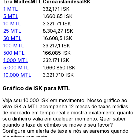
Lira Maltês
MTL
Coroa islandesa
ISK
1
MTL
332,171
ISK
5
MTL
1.660,85
ISK
10
MTL
3.321,71
ISK
25
MTL
8.304,27
ISK
50
MTL
16.608,5
ISK
100
MTL
33.217,1
ISK
500
MTL
166.085
ISK
1.000
MTL
332.171
ISK
5.000
MTL
1.660.850
ISK
10.000
MTL
3.321.710
ISK
Gráfico de ISK para MTL
Veja seu 10.000 ISK em movimento. Nosso gráfico ao
vivo ISK a MTL acompanha 12 meses de taxas médias
de mercado em tempo real e mostra exatamente quanto
seu dinheiro valia em qualquer momento. Quer saber
quando a taxa de câmbio se move a seu favor?
Configure um alerta de taxa e nós avisaremos quando